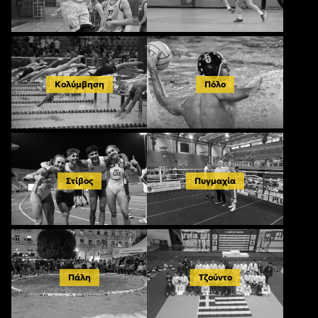
Κολύμβηση
Πόλο
Στίβος
Πυγμαχία
Πάλη
Τζούντο