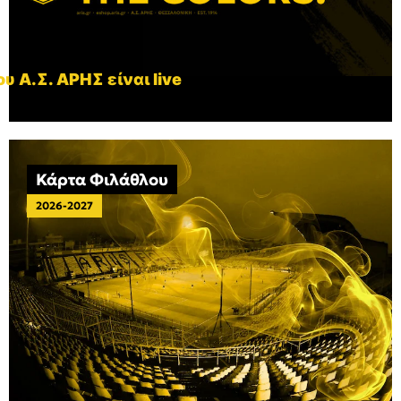
υ Α.Σ. ΑΡΗΣ είναι live
Κάρτα Φιλάθλου
2026-2027