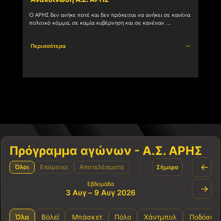
Κου
Ο ΑΡΗΣ δεν ανήκε ποτέ και δεν πρόκειται να ανήκει σε κανένα 
πολιτικό κόμμα, σε καμία κυβέρνηση και σε κανέναν 
Ο Α.Σ
μηχανισμό εξουσίας. Η ιστορία του				
την α
Περισσότερα
Περι
Πρόγραμμα αγώνων - Α.Σ. ΑΡΗΣ
←
Όλοι
Επόμενοι
Αποτελέσματα
Σήμερα
Εβδομάδα
→
3 Αυγ – 9 Αυγ 2026
Όλα
Βόλεϊ
Μπάσκετ
Πόλο
Χάντμπολ
Ποδόσφα