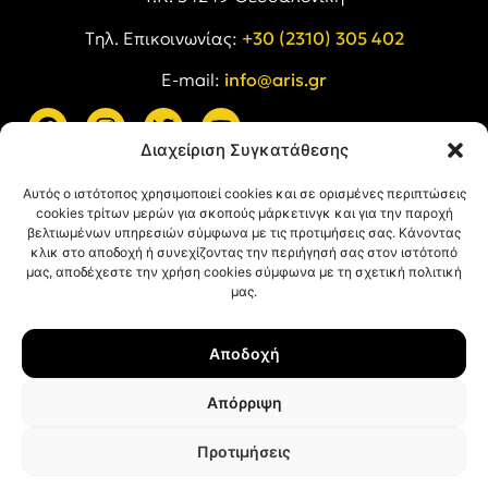
Tηλ. Επικοινωνίας:
+30 (2310) 305 402
E-mail:
info@aris.gr
Διαχείριση Συγκατάθεσης
ARIS LINKS
Αυτός ο ιστότοπος χρησιμοποιεί cookies και σε ορισμένες περιπτώσεις
cookies τρίτων μερών για σκοπούς μάρκετινγκ και για την παροχή
βελτιωμένων υπηρεσιών σύμφωνα με τις προτιμήσεις σας. Κάνοντας
κλικ στο αποδοχή ή συνεχίζοντας την περιήγησή σας στον ιστότοπό
μας, αποδέχεστε την χρήση cookies σύμφωνα με τη σχετική πολιτική
μας.
ΠΛΗΡΟΦΟΡΙΕΣ
Αποδοχή
Όροι Χρήσης
Πολιτική Απορρήτου
Απόρριψη
Πολιτική Cookies
Προτιμήσεις
© ΑΡΗΣ Α.Σ. All rights reserved.
Web design & development with ❤︎ by
Creative Kind
.