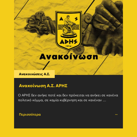
Ανακοινώσεις Α.Σ.
Ανακο
Ανακοίνωση Α.Σ. ΑΡΗΣ
Η δ
(27/
Ο ΑΡΗΣ δεν ανήκε ποτέ και δεν πρόκειται να ανήκει σε κανένα 
πολιτικό κόμμα, σε καμία κυβέρνηση και σε κανέναν 
Ο Α.Σ.
μηχανισμό εξουσίας. Η ιστορία του				
(27/07
Περισσότερα
Περι