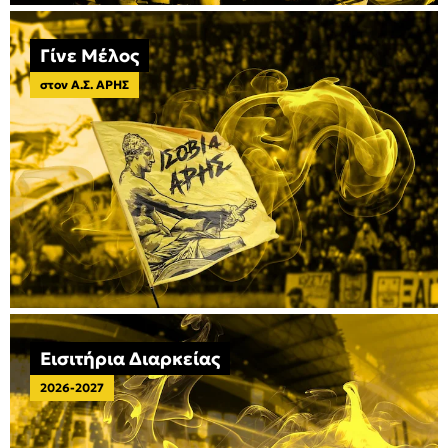
Γίνε Μέλος
στον Α.Σ. ΑΡΗΣ
Εισιτήρια Διαρκείας
2026-2027