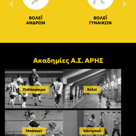
ΒΟΛΕΪ
ΒΟΛΕΪ
ΑΝΔΡΩΝ
ΓΥΝΑΙΚΩΝ
Ακαδημίες Α.Σ. ΑΡΗΣ
Ποδόσφαιρο
Βόλεϊ
Μπάσκετ
Χάντμπολ