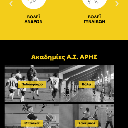
ΒΟΛΕΪ
ΒΟΛΕΪ
ΑΝΔΡΩΝ
ΓΥΝΑΙΚΩΝ
Ακαδημίες Α.Σ. ΑΡΗΣ
Ποδόσφαιρο
Βόλεϊ
Μπάσκετ
Χάντμπολ