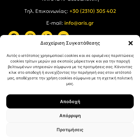
Tηλ. Επικοινωνίας:
+30 (2310) 305 402
E-mail:
info@aris.gr
Διαχείριση Συγκατάθεσης
ARIS LINKS
Αυτός ο ιστότοπος χρησιμοποιεί cookies και σε ορισμένες περιπτώσεις
cookies τρίτων μερών για σκοπούς μάρκετινγκ και για την παροχή
βελτιωμένων υπηρεσιών σύμφωνα με τις προτιμήσεις σας. Κάνοντας
κλικ στο αποδοχή ή συνεχίζοντας την περιήγησή σας στον ιστότοπό
μας, αποδέχεστε την χρήση cookies σύμφωνα με τη σχετική πολιτική
μας.
ΠΛΗΡΟΦΟΡΙΕΣ
Αποδοχή
Όροι Χρήσης
Πολιτική Απορρήτου
Απόρριψη
Πολιτική Cookies
Προτιμήσεις
© ΑΡΗΣ Α.Σ. All rights reserved.
Web design & development with ❤︎ by
Creative Kind
.