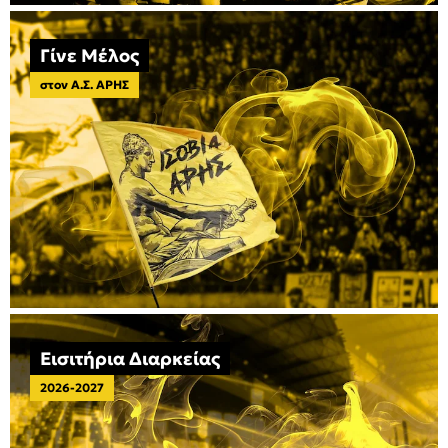
Γίνε Μέλος
στον Α.Σ. ΑΡΗΣ
Εισιτήρια Διαρκείας
2026-2027