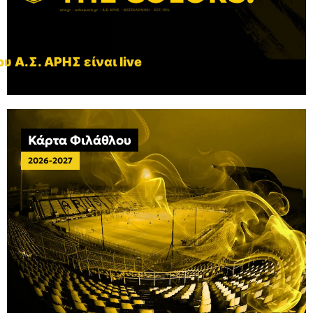
υ Α.Σ. ΑΡΗΣ είναι live
Κάρτα Φιλάθλου
2026-2027