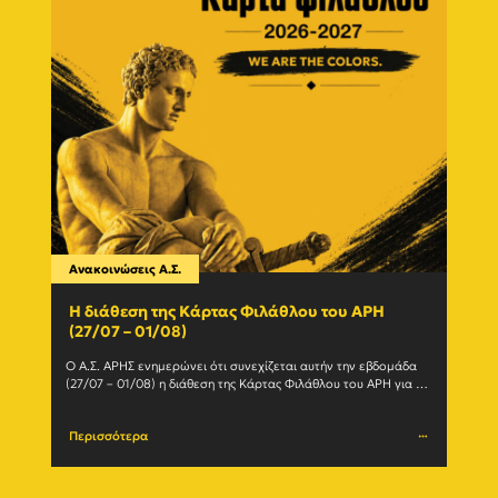
Ανακοινώσεις Α.Σ.
Ανακο
Η διάθεση της Κάρτας Φιλάθλου του ΑΡΗ
Γίνε
(27/07 – 01/08)
εγγ
Ο Α.Σ. ΑΡΗΣ ενημερώνει ότι συνεχίζεται αυτήν την εβδομάδα 
Ο Α.Σ
(27/07 – 01/08) η διάθεση της Κάρτας Φιλάθλου του ΑΡΗ για τη 
ανανε
σεζόν 2026-27. Η Κάρτα				
(Δευτέ
Περισσότερα
Περι