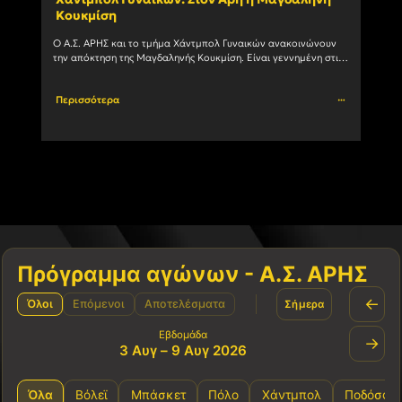
Κουκμίση
ομά
Ο Α.Σ. ΑΡΗΣ και το τμήμα Χάντμπολ Γυναικών ανακοινώνουν 
Στην 
την απόκτηση της Μαγδαληνής Κουκμίση. Είναι γεννημένη στις 
με το
6/1/2004 και αγωνίζεται με μεγάλη επιτυχία ως Πλέι				
Περισσότερα
Περι
Πρόγραμμα αγώνων - Α.Σ. ΑΡΗΣ
←
Όλοι
Επόμενοι
Αποτελέσματα
Σήμερα
Εβδομάδα
→
3 Αυγ – 9 Αυγ 2026
Όλα
Βόλεϊ
Μπάσκετ
Πόλο
Χάντμπολ
Ποδόσφα