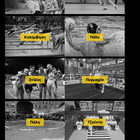
Κολύμβηση
Πόλο
Στίβος
Πυγμαχία
Πάλη
Τζούντο