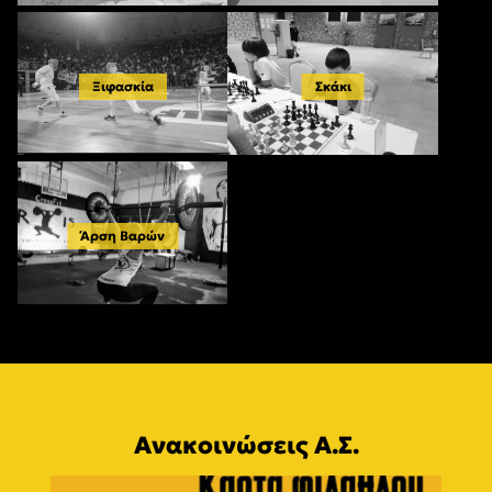
Ξιφασκία
Σκάκι
Άρση Βαρών
Ανακοινώσεις Α.Σ.