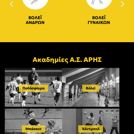
ΒΟΛΕΪ
ΒΟΛΕΪ
ΑΝΔΡΩΝ
ΓΥΝΑΙΚΩΝ
Ακαδημίες Α.Σ. ΑΡΗΣ
Ποδόσφαιρο
Βόλεϊ
Μπάσκετ
Χάντμπολ