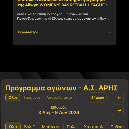
της Allwyn WOMEN’S BASKETBALL LEAGUE 1
ανδ
Αυτό είναι το επίσημο πρόγραμμα αγώνων του 
Ο Α.Σ
Πρωταθλήματος της Α1 Εθνικής κατηγορίας γυναικών «Allwyn 
συμμε
WOMEN’S BASKETBALL LEAGUE 1» 1η αγωνιστική ΗΜ/ΝΙΑ ΩΡΑ 
πρωτά
ΓΗΠΕΔΟ ΑΓΩΝΑΣ 03/10/2026				
Περισσότερα
Περι
Πρόγραμμα αγώνων - Α.Σ. ΑΡΗΣ
←
Όλοι
Επόμενοι
Αποτελέσματα
Σήμερα
Εβδομάδα
→
3 Αυγ – 9 Αυγ 2026
Όλα
Βόλεϊ
Μπάσκετ
Πόλο
Χάντμπολ
Ποδόσφα