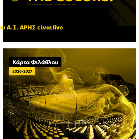
υ Α.Σ. ΑΡΗΣ είναι live
Κάρτα Φιλάθλου
2026-2027