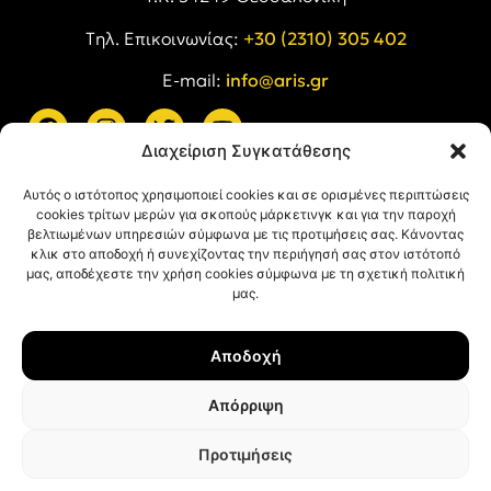
Tηλ. Επικοινωνίας:
+30 (2310) 305 402
E-mail:
info@aris.gr
Διαχείριση Συγκατάθεσης
ARIS LINKS
Αυτός ο ιστότοπος χρησιμοποιεί cookies και σε ορισμένες περιπτώσεις
cookies τρίτων μερών για σκοπούς μάρκετινγκ και για την παροχή
βελτιωμένων υπηρεσιών σύμφωνα με τις προτιμήσεις σας. Κάνοντας
κλικ στο αποδοχή ή συνεχίζοντας την περιήγησή σας στον ιστότοπό
μας, αποδέχεστε την χρήση cookies σύμφωνα με τη σχετική πολιτική
μας.
ΠΛΗΡΟΦΟΡΙΕΣ
Αποδοχή
Όροι Χρήσης
Πολιτική Απορρήτου
Απόρριψη
Πολιτική Cookies
Προτιμήσεις
© ΑΡΗΣ Α.Σ. All rights reserved.
Web design & development with ❤︎ by
Creative Kind
.