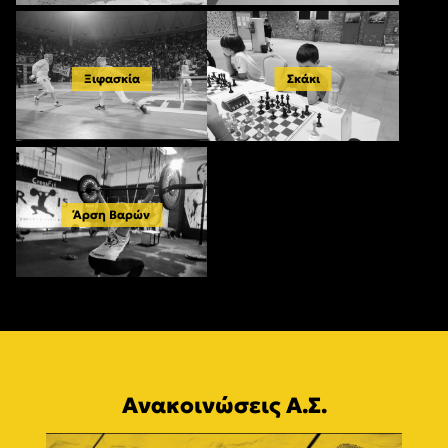
Ξιφασκία
Σκάκι
Άρση Βαρών
Ανακοινώσεις Α.Σ.