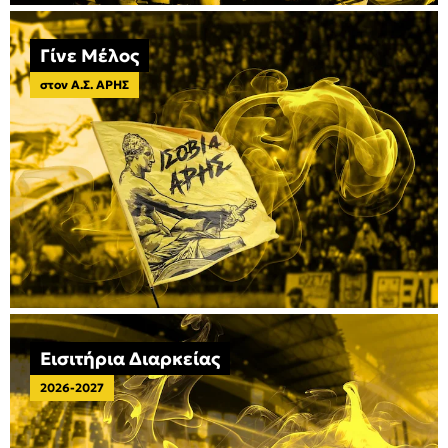
Γίνε Μέλος
στον Α.Σ. ΑΡΗΣ
Εισιτήρια Διαρκείας
2026-2027