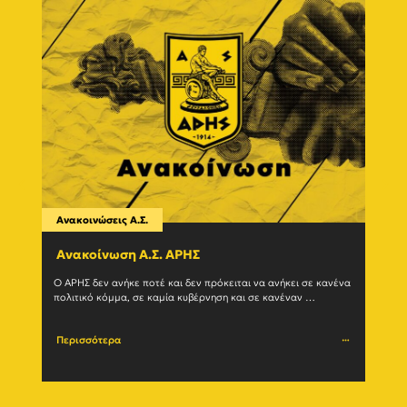
Ανακοινώσεις Α.Σ.
Ανακο
Ανακοίνωση Α.Σ. ΑΡΗΣ
Η δ
(27/
Ο ΑΡΗΣ δεν ανήκε ποτέ και δεν πρόκειται να ανήκει σε κανένα 
πολιτικό κόμμα, σε καμία κυβέρνηση και σε κανέναν 
Ο Α.Σ.
μηχανισμό εξουσίας. Η ιστορία του				
(27/07
Περισσότερα
Περι