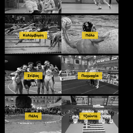
Κολύμβηση
Πόλο
Στίβος
Πυγμαχία
Πάλη
Τζούντο