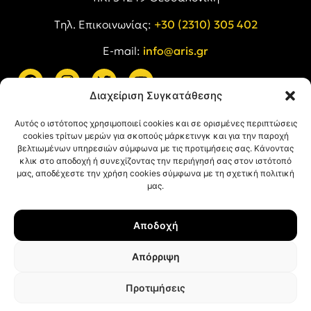
Tηλ. Επικοινωνίας:
+30 (2310) 305 402
E-mail:
info@aris.gr
Διαχείριση Συγκατάθεσης
ARIS LINKS
Αυτός ο ιστότοπος χρησιμοποιεί cookies και σε ορισμένες περιπτώσεις
cookies τρίτων μερών για σκοπούς μάρκετινγκ και για την παροχή
βελτιωμένων υπηρεσιών σύμφωνα με τις προτιμήσεις σας. Κάνοντας
κλικ στο αποδοχή ή συνεχίζοντας την περιήγησή σας στον ιστότοπό
μας, αποδέχεστε την χρήση cookies σύμφωνα με τη σχετική πολιτική
μας.
ΠΛΗΡΟΦΟΡΙΕΣ
Αποδοχή
Όροι Χρήσης
Πολιτική Απορρήτου
Απόρριψη
Πολιτική Cookies
Προτιμήσεις
© ΑΡΗΣ Α.Σ. All rights reserved.
Web design & development with ❤︎ by
Creative Kind
.