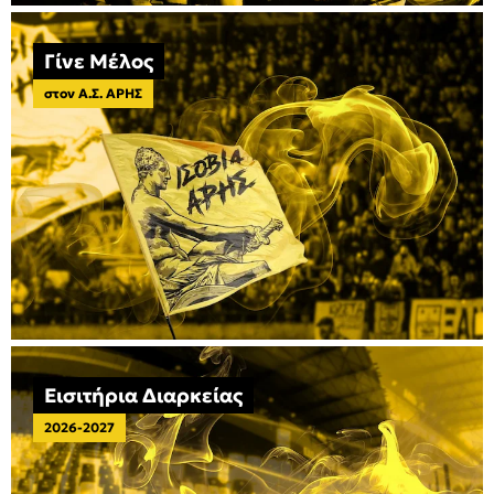
Γίνε Μέλος
στον Α.Σ. ΑΡΗΣ
Εισιτήρια Διαρκείας
2026-2027