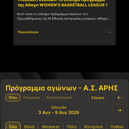
της Allwyn WOMEN’S BASKETBALL LEAGUE 1
ανδ
Αυτό είναι το επίσημο πρόγραμμα αγώνων του 
Ο Α.Σ
Πρωταθλήματος της Α1 Εθνικής κατηγορίας γυναικών «Allwyn 
συμμε
WOMEN’S BASKETBALL LEAGUE 1» 1η αγωνιστική ΗΜ/ΝΙΑ ΩΡΑ 
πρωτά
ΓΗΠΕΔΟ ΑΓΩΝΑΣ 03/10/2026				
Περισσότερα
Περι
Πρόγραμμα αγώνων - Α.Σ. ΑΡΗΣ
←
Όλοι
Επόμενοι
Αποτελέσματα
Σήμερα
Εβδομάδα
→
3 Αυγ – 9 Αυγ 2026
Όλα
Βόλεϊ
Μπάσκετ
Πόλο
Χάντμπολ
Ποδόσφα