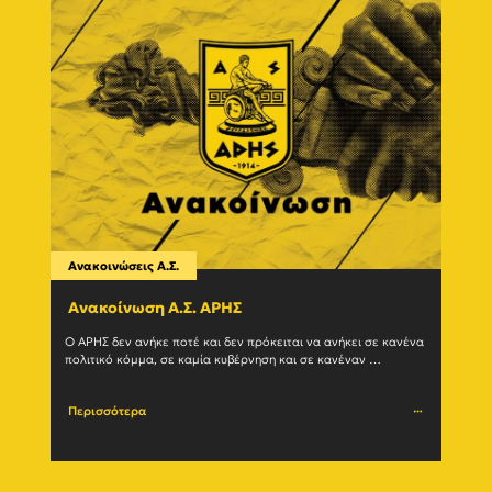
Ανακοινώσεις Α.Σ.
Ανακο
Ανακοίνωση Α.Σ. ΑΡΗΣ
Η δ
(27/
Ο ΑΡΗΣ δεν ανήκε ποτέ και δεν πρόκειται να ανήκει σε κανένα 
πολιτικό κόμμα, σε καμία κυβέρνηση και σε κανέναν 
Ο Α.Σ.
μηχανισμό εξουσίας. Η ιστορία του				
(27/07
Περισσότερα
Περι