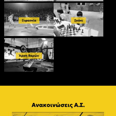
Ξιφασκία
Σκάκι
Άρση Βαρών
Ανακοινώσεις Α.Σ.