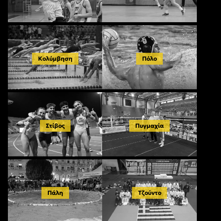
Κολύμβηση
Πόλο
Στίβος
Πυγμαχία
Πάλη
Τζούντο