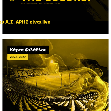
υ Α.Σ. ΑΡΗΣ είναι live
Κάρτα Φιλάθλου
2026-2027