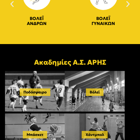
ΒΟΛΕΪ
ΒΟΛΕΪ
ΑΝΔΡΩΝ
ΓΥΝΑΙΚΩΝ
Ακαδημίες Α.Σ. ΑΡΗΣ
Ποδόσφαιρο
Βόλεϊ
Μπάσκετ
Χάντμπολ