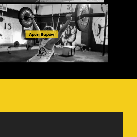
Άρση Βαρών