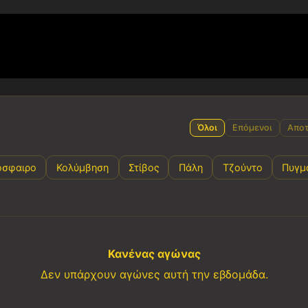
Όλοι
Επόμενοι
Αποτ
όσφαιρο
Κολύμβηση
Στίβος
Πάλη
Τζούντο
Πυγμ
Κανένας αγώνας
Δεν υπάρχουν αγώνες αυτή την εβδομάδα.