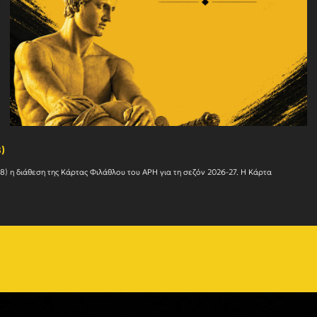
)
Ο Α.Σ. ΑΡΗΣ ενημερώνει ότι συνεχίζεται αυτήν την εβδομάδα (27/07 – 01/08) η διάθεση της Κάρτας Φιλάθλ