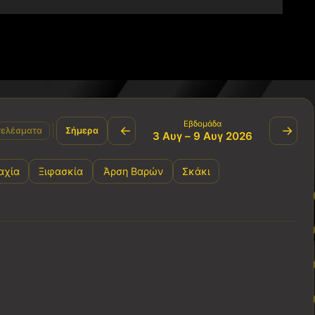
Εβδομάδα
←
→
ελέσματα
Σήμερα
3 Αυγ – 9 Αυγ 2026
αχία
Ξιφασκία
Άρση Βαρών
Σκάκι