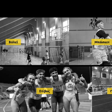
Βόλεϊ
Μπάσκετ
Στίβος