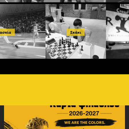
ασκία
Σκάκι