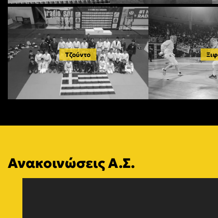
Τζούντο
Ξιφ
Ανακοινώσεις Α.Σ.