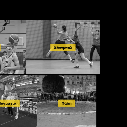
Χάντμπολ
Πυγμαχία
Πάλη