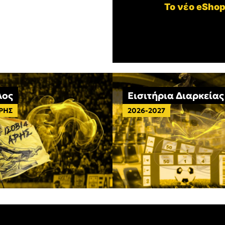
Το νέο eShop
λος
Εισιτήρια Διαρκείας
ΑΡΗΣ
2026-2027