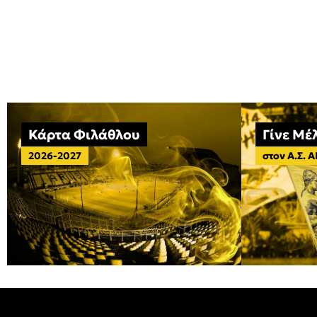
Κάρτα Φιλάθλου
Γίνε Μέ
2026-2027
στον Α.Σ. 