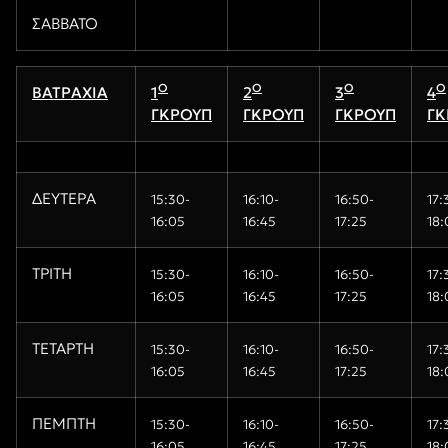
ΣΑΒΒΑΤΟ
Ο
Ο
Ο
Ο
ΒΑΤΡΑΧΙΑ
1
2
3
4
ΓΚΡΟΥΠ
ΓΚΡΟΥΠ
ΓΚΡΟΥΠ
ΓΚ
ΔΕΥΤΕΡΑ
15
:30-
16:10-
16
:
5
0-
17:
16:05
16:45
17:
2
5
18:
ΤΡΙΤΗ
15
:30-
16:10-
16
:
5
0-
17:
16:05
16:45
17:
2
5
18:
ΤΕΤΑΡΤΗ
15
:30-
16:10-
16
:
5
0-
17:
16:05
16:45
17:
2
5
18:
ΠΕΜΠΤΗ
15
:30-
16:10-
16
:
5
0-
17:
16:05
16:45
17:
2
5
18: