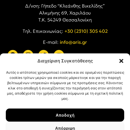
Δ/νση: Γήπεδο “Κλεάνθης Βικελίδης”
Αλκμήνης 69, Χαριλάου
Τ.Κ. 54249 Θεσσαλονίκη
Tηλ. Επικοινωνίας:
+30 (2310) 305 402
E-mail:
info@aris.gr
Διαχείριση Συγκατάθεσης
ARIS LINKS
Αυτός ο ιστότοπος χρησιμοποιεί cookies και σε ορισμένες περιπτώσεις
cookies τρίτων μερών για σκοπούς μάρκετινγκ και για την παροχή
βελτιωμένων υπηρεσιών σύμφωνα με τις προτιμήσεις σας. Κάνοντας
κλικ στο αποδοχή ή συνεχίζοντας την περιήγησή σας στον ιστότοπό
μας, αποδέχεστε την χρήση cookies σύμφωνα με τη σχετική πολιτική
μας.
ΠΛΗΡΟΦΟΡΙΕΣ
Αποδοχή
Όροι Χρήσης
Πολιτική Απορρήτου
Απόρριψη