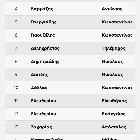
4
Βαρμάζης
Αντώνιος
5
Γεωργιάδης
Κωνσταντίνος
6
Γκιουζέλης
Κωνσταντίνος
7
Δεληχρήστος
Τηλέμαχος
8
Δημητριάδης
Νικόλαος
9
Διπίδης
Νικόλαος
10
Δόλλας
Κωνσταντίνος
11
Ελευθερίου
Ελευθέριος
12
Ελευθερίου
Ευάγγελος
13
Ζαχαρίας
Απόστολος
14
Καπτεμπίλοβα
Μιλένα