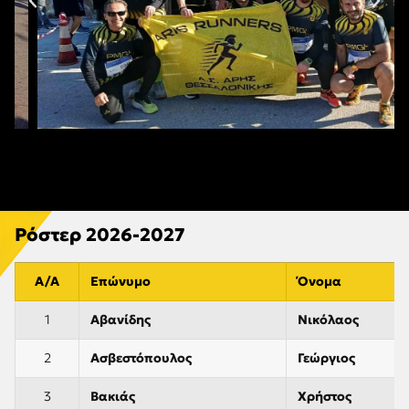
Ρόστερ 2026-2027
Α/Α
Επώνυμο
Όνομα
1
Αβανίδης
Νικόλαος
2
Ασβεστόπουλος
Γεώργιος
3
Βακιάς
Χρήστος