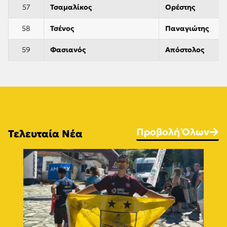
57
Τσαμαλίκος
Ορέστης
58
Τσένος
Παναγιώτης
59
Φασιανός
Απόστολος
Προβολή Όλων
Τελευταία Νέα