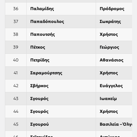
36
Παλαμίδης
Πρόδρομος
37
Παπαδόπουλος
Σωκράτης
38
Παπουτσής
Χρήστος
39
Πέτκος
Γεώργιος
40
Πετρίδης
Αθανάσιος
41
Σαραμούρτσης
Χρήστος
42
Σβήρκος
Ευάγγελος
43
Σγουρός
Ιωακείμ
44
Σγουρός
Χρήστος
45
Σγουρού
Βασιλεία – Όλγα
46
Σεϊτανίδης
Αντώνιος