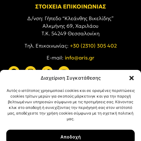
ΣΤΟΙΧΕΙΑ ΕΠΙΚΟΙΝΩΝΙΑΣ
Δ/νση: Γήπεδο “Κλεάνθης Βικελίδης”
Αλκμήνης 69, Χαριλάου
Τ.Κ. 54249 Θεσσαλονίκη
Tηλ. Επικοινωνίας:
+30 (2310) 305 402
E-mail:
info@aris.gr
Διαχείριση Συγκατάθεσης
ARIS LINKS
Αυτός ο ιστότοπος χρησιμοποιεί cookies και σε ορισμένες περιπτώσεις
cookies τρίτων μερών για σκοπούς μάρκετινγκ και για την παροχή
βελτιωμένων υπηρεσιών σύμφωνα με τις προτιμήσεις σας. Κάνοντας
κλικ στο αποδοχή ή συνεχίζοντας την περιήγησή σας στον ιστότοπό
μας, αποδέχεστε την χρήση cookies σύμφωνα με τη σχετική πολιτική
μας.
ΠΛΗΡΟΦΟΡΙΕΣ
Αποδοχή
Όροι Χρήσης