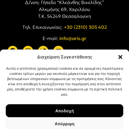
Δ/νση: Γήπεδο “Κλεάνθης Βικελίδης”
Αλκμήνης 69, Χαριλάου
Τ.Κ. 54249 Θεσσαλονίκη
Tηλ. Επικοινωνίας:
+30 (2310) 305 402
E-mail:
info@aris.gr
Διαχείριση Συγκατάθεσης
ARIS LINKS
Αυτός ο ιστότοπος χρησιμοποιεί cookies και σε ορισμένες περιπτώσεις
cookies τρίτων μερών για σκοπούς μάρκετινγκ και για την παροχή
βελτιωμένων υπηρεσιών σύμφωνα με τις προτιμήσεις σας. Κάνοντας
κλικ στο αποδοχή ή συνεχίζοντας την περιήγησή σας στον ιστότοπό
μας, αποδέχεστε την χρήση cookies σύμφωνα με τη σχετική πολιτική
μας.
ΠΛΗΡΟΦΟΡΙΕΣ
Αποδοχή
Όροι Χρήσης
Πολιτική Απορρήτου
Απόρριψη
Πολιτική Cookies