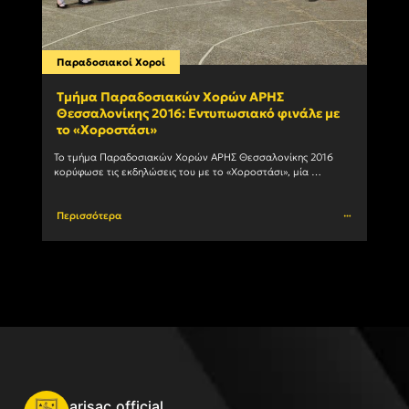
Παραδοσιακοί Χοροί
Παρα
Τμήμα Παραδοσιακών Χορών ΑΡΗΣ
Τμή
Θεσσαλονίκης 2016: Εντυπωσιακό φινάλε με
Θεσ
το «Χοροστάσι»
το 
Το τμήμα Παραδοσιακών Χορών ΑΡΗΣ Θεσσαλονίκης 2016 
Το τμ
κορύφωσε τις εκδηλώσεις του με το «Χοροστάσι», μία 
διοργα
εξαιρετική μουσικοχορευτική παράσταση στο Αλσος της Νέας 
Ελβετίας. Την εκδήλωση				
Περισσότερα
Περι
arisac.official