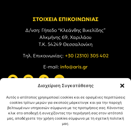
ΣΤΟΙΧΕΙΑ ΕΠΙΚΟΙΝΩΝΙΑΣ
Δ/νση: Γήπεδο “Κλεάνθης Βικελίδης”
Αλκμήνης 69, Χαριλάου
Τ.Κ. 54249 Θεσσαλονίκη
Tηλ. Επικοινωνίας:
+30 (2310) 305 402
E-mail:
info@aris.gr
Διαχείριση Συγκατάθεσης
ARIS LINKS
Αυτός ο ιστότοπος χρησιμοποιεί cookies και σε ορισμένες περιπτώσεις
cookies τρίτων μερών για σκοπούς μάρκετινγκ και για την παροχή
βελτιωμένων υπηρεσιών σύμφωνα με τις προτιμήσεις σας. Κάνοντας
κλικ στο αποδοχή ή συνεχίζοντας την περιήγησή σας στον ιστότοπό
μας, αποδέχεστε την χρήση cookies σύμφωνα με τη σχετική πολιτική
μας.