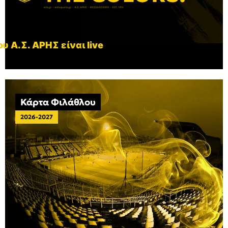
υ Α.Σ. ΑΡΗΣ είναι live
Κάρτα Φιλάθλου
2026-2027