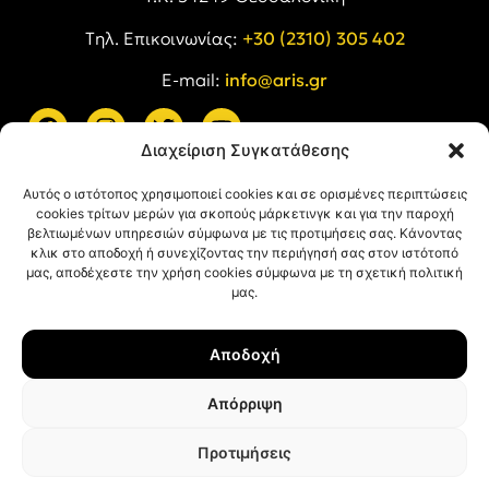
Tηλ. Επικοινωνίας:
+30 (2310) 305 402
E-mail:
info@aris.gr
Διαχείριση Συγκατάθεσης
ARIS LINKS
Αυτός ο ιστότοπος χρησιμοποιεί cookies και σε ορισμένες περιπτώσεις
cookies τρίτων μερών για σκοπούς μάρκετινγκ και για την παροχή
βελτιωμένων υπηρεσιών σύμφωνα με τις προτιμήσεις σας. Κάνοντας
κλικ στο αποδοχή ή συνεχίζοντας την περιήγησή σας στον ιστότοπό
μας, αποδέχεστε την χρήση cookies σύμφωνα με τη σχετική πολιτική
μας.
ΠΛΗΡΟΦΟΡΙΕΣ
Αποδοχή
Όροι Χρήσης
Πολιτική Απορρήτου
Απόρριψη
Πολιτική Cookies
Προτιμήσεις
© ΑΡΗΣ Α.Σ. All rights reserved.
Web design & development with ❤︎ by
Creative Kind
.