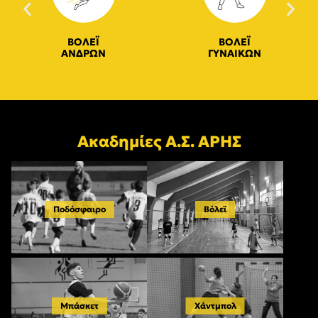
ΒΟΛΕΪ
ΒΟΛΕΪ
ΑΝΔΡΩΝ
ΓΥΝΑΙΚΩΝ
Ακαδημίες Α.Σ. ΑΡΗΣ
Ποδόσφαιρο
Βόλεϊ
Μπάσκετ
Χάντμπολ