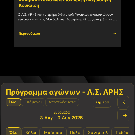
Κουκμίση
ομά
Ο Α.Σ. ΑΡΗΣ και το τμήμα Χάντμπολ Γυναικών ανακοινώνουν 
Στην 
την απόκτηση της Μαγδαληνής Κουκμίση. Είναι γεννημένη στις 
με το
6/1/2004 και αγωνίζεται με μεγάλη επιτυχία ως Πλέι				
Περισσότερα
Περι
Πρόγραμμα αγώνων - Α.Σ. ΑΡΗΣ
←
Όλοι
Επόμενοι
Αποτελέσματα
Σήμερα
Εβδομάδα
→
3 Αυγ – 9 Αυγ 2026
Όλα
Βόλεϊ
Μπάσκετ
Πόλο
Χάντμπολ
Ποδόσφα