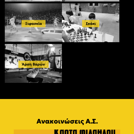
Ξιφασκία
Σκάκι
Άρση Βαρών
Ανακοινώσεις Α.Σ.