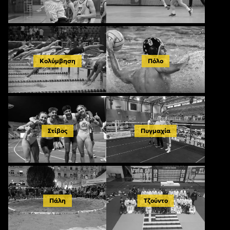
Κολύμβηση
Πόλο
Στίβος
Πυγμαχία
Πάλη
Τζούντο