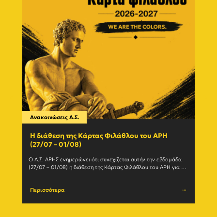
Ανακοινώσεις Α.Σ.
Ανακο
Η διάθεση της Κάρτας Φιλάθλου του ΑΡΗ
Γίνε
(27/07 – 01/08)
εγγ
Ο Α.Σ. ΑΡΗΣ ενημερώνει ότι συνεχίζεται αυτήν την εβδομάδα 
Ο Α.Σ
(27/07 – 01/08) η διάθεση της Κάρτας Φιλάθλου του ΑΡΗ για τη 
ανανε
σεζόν 2026-27. Η Κάρτα				
(Δευτέ
Περισσότερα
Περι