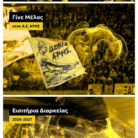
Γίνε Μέλος
στον Α.Σ. ΑΡΗΣ
Εισιτήρια Διαρκείας
2026-2027