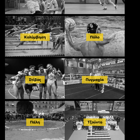
Κολύμβηση
Πόλο
Στίβος
Πυγμαχία
Πάλη
Τζούντο