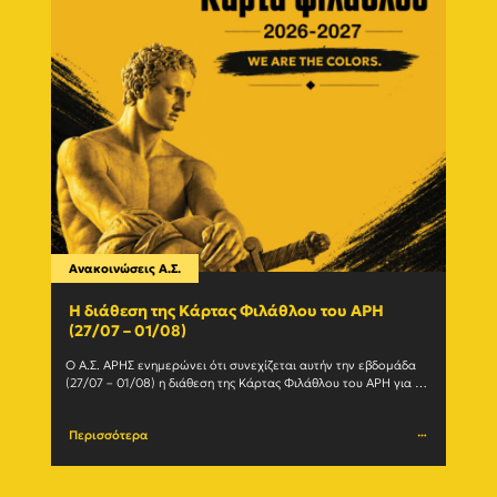
Ανακοινώσεις Α.Σ.
Ανακο
Η διάθεση της Κάρτας Φιλάθλου του ΑΡΗ
Γίνε
(27/07 – 01/08)
εγγ
Ο Α.Σ. ΑΡΗΣ ενημερώνει ότι συνεχίζεται αυτήν την εβδομάδα 
Ο Α.Σ
(27/07 – 01/08) η διάθεση της Κάρτας Φιλάθλου του ΑΡΗ για τη 
ανανε
σεζόν 2026-27. Η Κάρτα				
(Δευτέ
Περισσότερα
Περι