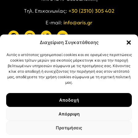
Tηλ. Επικοινωνίας:
+30 (2310) 305 402
E-mail:
info@aris.gr
Διαχείριση Συγκατάθεσης
ARIS LINKS
Αυτός ο ιστότοπος χρησιμοποιεί cookies και σε ορισμένες περιπτώσεις
cookies τρίτων μερών για σκοπούς μάρκετινγκ και για την παροχή
βελτιωμένων υπηρεσιών σύμφωνα με τις προτιμήσεις σας. Κάνοντας
κλικ στο αποδοχή ή συνεχίζοντας την περιήγησή σας στον ιστότοπό
μας, αποδέχεστε την χρήση cookies σύμφωνα με τη σχετική πολιτική
μας.
ΠΛΗΡΟΦΟΡΙΕΣ
Αποδοχή
Όροι Χρήσης
Πολιτική Απορρήτου
Απόρριψη
Πολιτική Cookies
Προτιμήσεις
© ΑΡΗΣ Α.Σ. All rights reserved.
Web design & development with ❤︎ by
Creative Kind
.