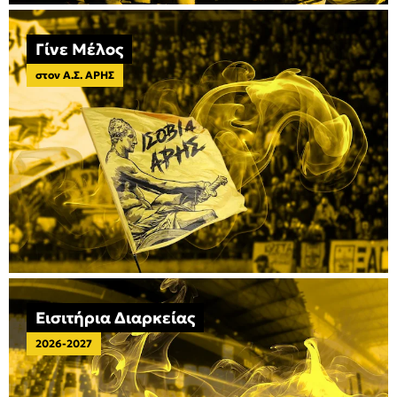
Γίνε Μέλος
στον Α.Σ. ΑΡΗΣ
Εισιτήρια Διαρκείας
2026-2027