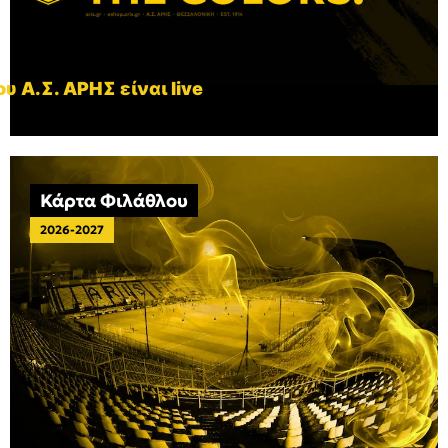
υ Α.Σ. ΑΡΗΣ είναι live
Κάρτα Φιλάθλου
2026-2027