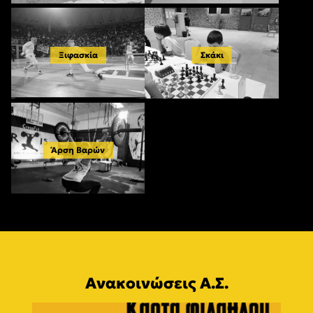
Ξιφασκία
Σκάκι
Άρση Βαρών
Ανακοινώσεις Α.Σ.