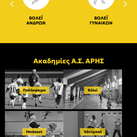
ΒΟΛΕΪ
ΒΟΛΕΪ
ΑΝΔΡΩΝ
ΓΥΝΑΙΚΩΝ
Ακαδημίες Α.Σ. ΑΡΗΣ
Ποδόσφαιρο
Βόλεϊ
Μπάσκετ
Χάντμπολ