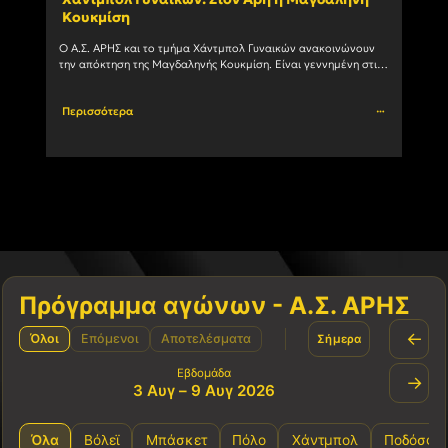
Κουκμίση
ομά
Ο Α.Σ. ΑΡΗΣ και το τμήμα Χάντμπολ Γυναικών ανακοινώνουν 
Στην 
την απόκτηση της Μαγδαληνής Κουκμίση. Είναι γεννημένη στις 
με το
6/1/2004 και αγωνίζεται με μεγάλη επιτυχία ως Πλέι				
Περισσότερα
Περι
Πρόγραμμα αγώνων - Α.Σ. ΑΡΗΣ
←
Όλοι
Επόμενοι
Αποτελέσματα
Σήμερα
Εβδομάδα
→
3 Αυγ – 9 Αυγ 2026
Όλα
Βόλεϊ
Μπάσκετ
Πόλο
Χάντμπολ
Ποδόσφα