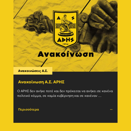
Ανακοινώσεις Α.Σ.
Ανακο
Ανακοίνωση Α.Σ. ΑΡΗΣ
Η δ
(27/
Ο ΑΡΗΣ δεν ανήκε ποτέ και δεν πρόκειται να ανήκει σε κανένα 
πολιτικό κόμμα, σε καμία κυβέρνηση και σε κανέναν 
Ο Α.Σ.
μηχανισμό εξουσίας. Η ιστορία του				
(27/07
Περισσότερα
Περι