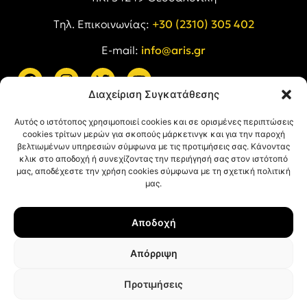
Tηλ. Επικοινωνίας:
+30 (2310) 305 402
E-mail:
info@aris.gr
Διαχείριση Συγκατάθεσης
ARIS LINKS
Αυτός ο ιστότοπος χρησιμοποιεί cookies και σε ορισμένες περιπτώσεις
cookies τρίτων μερών για σκοπούς μάρκετινγκ και για την παροχή
βελτιωμένων υπηρεσιών σύμφωνα με τις προτιμήσεις σας. Κάνοντας
κλικ στο αποδοχή ή συνεχίζοντας την περιήγησή σας στον ιστότοπό
μας, αποδέχεστε την χρήση cookies σύμφωνα με τη σχετική πολιτική
μας.
ΠΛΗΡΟΦΟΡΙΕΣ
Αποδοχή
Όροι Χρήσης
Πολιτική Απορρήτου
Απόρριψη
Πολιτική Cookies
Προτιμήσεις
© ΑΡΗΣ Α.Σ. All rights reserved.
Web design & development with ❤︎ by
Creative Kind
.