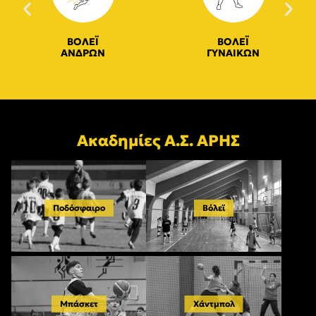
ΒΟΛΕΪ
ΒΟΛΕΪ
ΑΝΔΡΩΝ
ΓΥΝΑΙΚΩΝ
Ακαδημίες Α.Σ. ΑΡΗΣ
Ποδόσφαιρο
Βόλεϊ
Μπάσκετ
Χάντμπολ