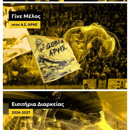
Γίνε Μέλος
στον Α.Σ. ΑΡΗΣ
Εισιτήρια Διαρκείας
2026-2027