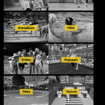
Κολύμβηση
Πόλο
Στίβος
Πυγμαχία
Πάλη
Τζούντο