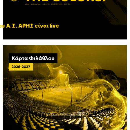
υ Α.Σ. ΑΡΗΣ είναι live
Κάρτα Φιλάθλου
2026-2027