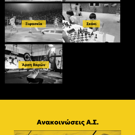
Ξιφασκία
Σκάκι
Άρση Βαρών
Ανακοινώσεις Α.Σ.