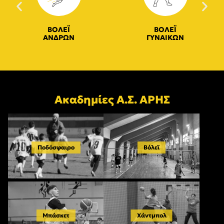
ΒΟΛΕΪ
ΒΟΛΕΪ
ΑΝΔΡΩΝ
ΓΥΝΑΙΚΩΝ
Ακαδημίες Α.Σ. ΑΡΗΣ
Ποδόσφαιρο
Βόλεϊ
Μπάσκετ
Χάντμπολ