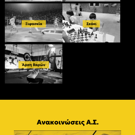
Ξιφασκία
Σκάκι
Άρση Βαρών
Ανακοινώσεις Α.Σ.