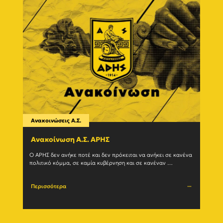
Ανακοινώσεις Α.Σ.
Ανακο
Ανακοίνωση Α.Σ. ΑΡΗΣ
Η δ
(27/
Ο ΑΡΗΣ δεν ανήκε ποτέ και δεν πρόκειται να ανήκει σε κανένα 
πολιτικό κόμμα, σε καμία κυβέρνηση και σε κανέναν 
Ο Α.Σ.
μηχανισμό εξουσίας. Η ιστορία του				
(27/07
Περισσότερα
Περι