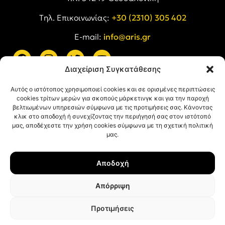
Tηλ. Επικοινωνίας:
+30 (2310) 305 402
E-mail:
info@aris.gr
Διαχείριση Συγκατάθεσης
ARIS LINKS
Αυτός ο ιστότοπος χρησιμοποιεί cookies και σε ορισμένες περιπτώσεις
cookies τρίτων μερών για σκοπούς μάρκετινγκ και για την παροχή
βελτιωμένων υπηρεσιών σύμφωνα με τις προτιμήσεις σας. Κάνοντας
κλικ στο αποδοχή ή συνεχίζοντας την περιήγησή σας στον ιστότοπό
μας, αποδέχεστε την χρήση cookies σύμφωνα με τη σχετική πολιτική
μας.
ΠΛΗΡΟΦΟΡΙΕΣ
Αποδοχή
Όροι Χρήσης
Πολιτική Απορρήτου
Απόρριψη
Πολιτική Cookies
Προτιμήσεις
© ΑΡΗΣ Α.Σ. All rights reserved.
Web design & development with ❤︎ by
Creative Kind
.