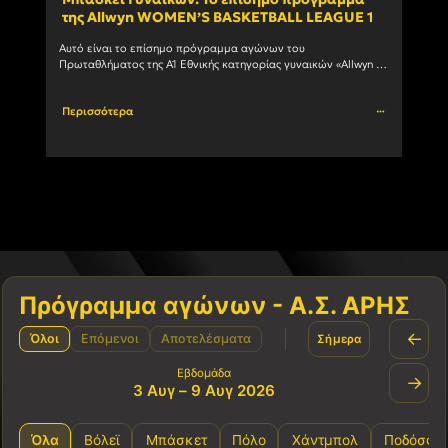
της Allwyn WOMEN’S BASKETBALL LEAGUE 1
ανδ
Αυτό είναι το επίσημο πρόγραμμα αγώνων του 
Ο Α.Σ
Πρωταθλήματος της Α1 Εθνικής κατηγορίας γυναικών «Allwyn 
συμμε
WOMEN’S BASKETBALL LEAGUE 1» 1η αγωνιστική ΗΜ/ΝΙΑ ΩΡΑ 
πρωτά
ΓΗΠΕΔΟ ΑΓΩΝΑΣ 03/10/2026				
Περισσότερα
Περι
Πρόγραμμα αγώνων - Α.Σ. ΑΡΗΣ
←
Όλοι
Επόμενοι
Αποτελέσματα
Σήμερα
Εβδομάδα
→
3 Αυγ – 9 Αυγ 2026
Όλα
Βόλεϊ
Μπάσκετ
Πόλο
Χάντμπολ
Ποδόσφα