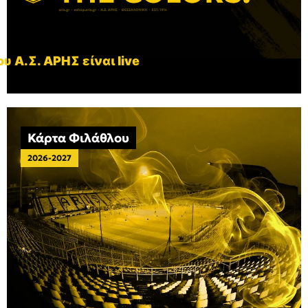
υ Α.Σ. ΑΡΗΣ είναι live
Κάρτα Φιλάθλου
2026-2027