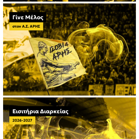
Γίνε Μέλος
στον Α.Σ. ΑΡΗΣ
Εισιτήρια Διαρκείας
2026-2027