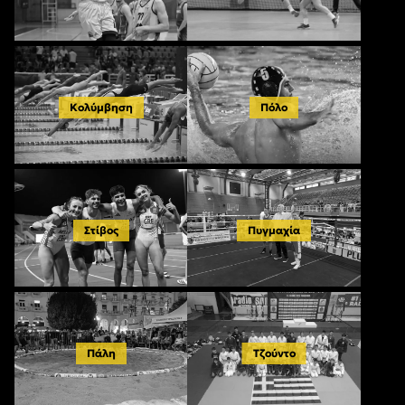
Κολύμβηση
Πόλο
Στίβος
Πυγμαχία
Πάλη
Τζούντο