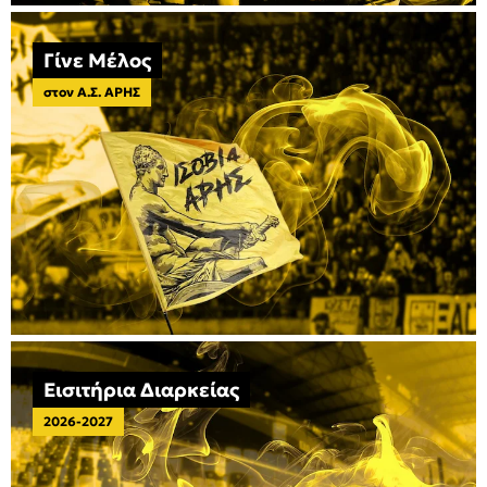
Γίνε Μέλος
στον Α.Σ. ΑΡΗΣ
Εισιτήρια Διαρκείας
2026-2027