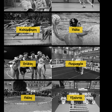
Κολύμβηση
Πόλο
Στίβος
Πυγμαχία
Πάλη
Τζούντο