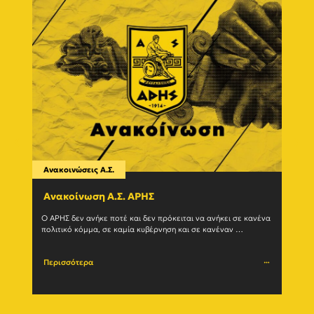
Ανακοινώσεις Α.Σ.
Ανακο
Ανακοίνωση Α.Σ. ΑΡΗΣ
Η δ
(27/
Ο ΑΡΗΣ δεν ανήκε ποτέ και δεν πρόκειται να ανήκει σε κανένα 
πολιτικό κόμμα, σε καμία κυβέρνηση και σε κανέναν 
Ο Α.Σ.
μηχανισμό εξουσίας. Η ιστορία του				
(27/07
Περισσότερα
Περι