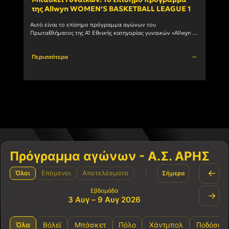
της Allwyn WOMEN’S BASKETBALL LEAGUE 1
ανδ
Αυτό είναι το επίσημο πρόγραμμα αγώνων του 
Ο Α.Σ
Πρωταθλήματος της Α1 Εθνικής κατηγορίας γυναικών «Allwyn 
συμμε
WOMEN’S BASKETBALL LEAGUE 1» 1η αγωνιστική ΗΜ/ΝΙΑ ΩΡΑ 
πρωτά
ΓΗΠΕΔΟ ΑΓΩΝΑΣ 03/10/2026				
Περισσότερα
Περι
Πρόγραμμα αγώνων - Α.Σ. ΑΡΗΣ
←
Όλοι
Επόμενοι
Αποτελέσματα
Σήμερα
Εβδομάδα
→
3 Αυγ – 9 Αυγ 2026
Όλα
Βόλεϊ
Μπάσκετ
Πόλο
Χάντμπολ
Ποδόσφα