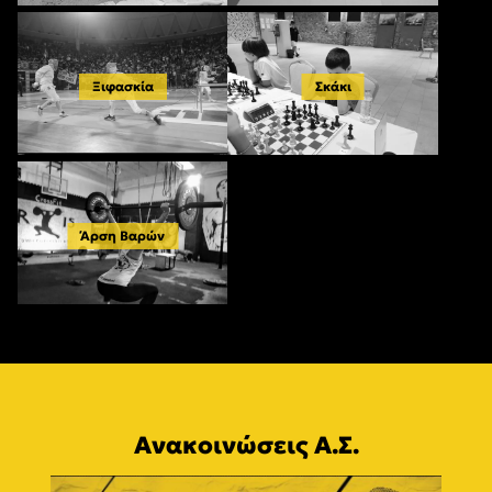
Ξιφασκία
Σκάκι
Άρση Βαρών
Ανακοινώσεις Α.Σ.