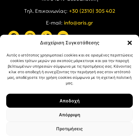
Tηλ. Επικοινωνίας:
+30 (2310) 305 402
E-mail:
info@aris.gr
Διαχείριση Συγκατάθεσης
ARIS LINKS
Αυτός ο ιστότοπος χρησιμοποιεί cookies και σε ορισμένες περιπτώσεις
cookies τρίτων μερών για σκοπούς μάρκετινγκ και για την παροχή
βελτιωμένων υπηρεσιών σύμφωνα με τις προτιμήσεις σας. Κάνοντας
κλικ στο αποδοχή ή συνεχίζοντας την περιήγησή σας στον ιστότοπό
μας, αποδέχεστε την χρήση cookies σύμφωνα με τη σχετική πολιτική
μας.
ΠΛΗΡΟΦΟΡΙΕΣ
Αποδοχή
Όροι Χρήσης
Πολιτική Απορρήτου
Απόρριψη
Πολιτική Cookies
Προτιμήσεις
© ΑΡΗΣ Α.Σ. All rights reserved.
Web design & development with ❤︎ by
Creative Kind
.