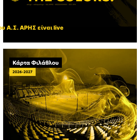
υ Α.Σ. ΑΡΗΣ είναι live
Κάρτα Φιλάθλου
2026-2027