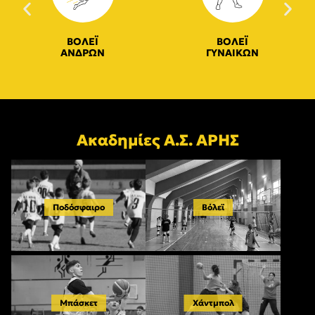
ΒΟΛΕΪ
ΒΟΛΕΪ
ΑΝΔΡΩΝ
ΓΥΝΑΙΚΩΝ
Ακαδημίες Α.Σ. ΑΡΗΣ
Ποδόσφαιρο
Βόλεϊ
Μπάσκετ
Χάντμπολ