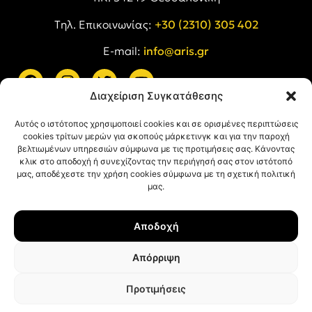
Tηλ. Επικοινωνίας:
+30 (2310) 305 402
E-mail:
info@aris.gr
Διαχείριση Συγκατάθεσης
ARIS LINKS
Αυτός ο ιστότοπος χρησιμοποιεί cookies και σε ορισμένες περιπτώσεις
cookies τρίτων μερών για σκοπούς μάρκετινγκ και για την παροχή
βελτιωμένων υπηρεσιών σύμφωνα με τις προτιμήσεις σας. Κάνοντας
κλικ στο αποδοχή ή συνεχίζοντας την περιήγησή σας στον ιστότοπό
μας, αποδέχεστε την χρήση cookies σύμφωνα με τη σχετική πολιτική
μας.
ΠΛΗΡΟΦΟΡΙΕΣ
Αποδοχή
Όροι Χρήσης
Πολιτική Απορρήτου
Απόρριψη
Πολιτική Cookies
Προτιμήσεις
© ΑΡΗΣ Α.Σ. All rights reserved.
Web design & development with ❤︎ by
Creative Kind
.