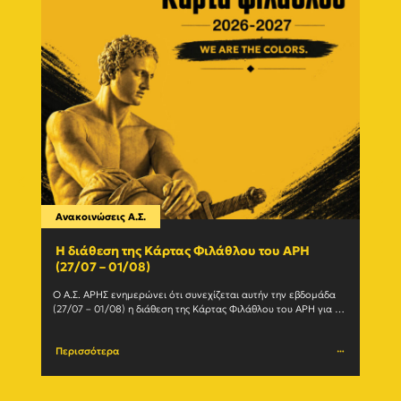
Ανακοινώσεις Α.Σ.
Ανακο
Η διάθεση της Κάρτας Φιλάθλου του ΑΡΗ
Γίνε
(27/07 – 01/08)
εγγ
Ο Α.Σ. ΑΡΗΣ ενημερώνει ότι συνεχίζεται αυτήν την εβδομάδα 
Ο Α.Σ
(27/07 – 01/08) η διάθεση της Κάρτας Φιλάθλου του ΑΡΗ για τη 
ανανε
σεζόν 2026-27. Η Κάρτα				
(Δευτέ
Περισσότερα
Περι