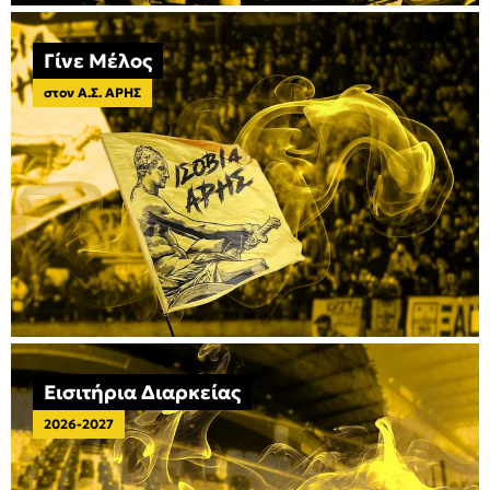
Γίνε Μέλος
στον Α.Σ. ΑΡΗΣ
Εισιτήρια Διαρκείας
2026-2027