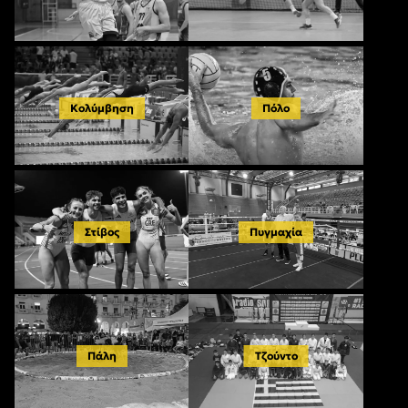
Κολύμβηση
Πόλο
Στίβος
Πυγμαχία
Πάλη
Τζούντο