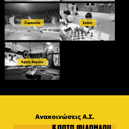
Ξιφασκία
Σκάκι
Άρση Βαρών
Ανακοινώσεις Α.Σ.