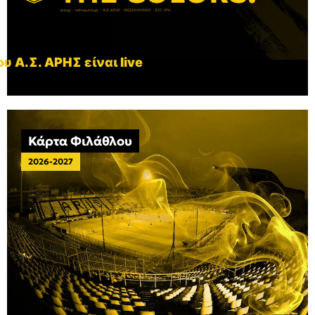
υ Α.Σ. ΑΡΗΣ είναι live
Κάρτα Φιλάθλου
2026-2027