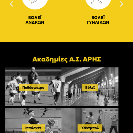
ΒΟΛΕΪ
ΒΟΛΕΪ
ΑΝΔΡΩΝ
ΓΥΝΑΙΚΩΝ
Ακαδημίες Α.Σ. ΑΡΗΣ
Ποδόσφαιρο
Βόλεϊ
Μπάσκετ
Χάντμπολ