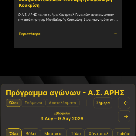
Κουκμίση
ομά
Ο Α.Σ. ΑΡΗΣ και το τμήμα Χάντμπολ Γυναικών ανακοινώνουν 
Στην 
την απόκτηση της Μαγδαληνής Κουκμίση. Είναι γεννημένη στις 
με το
6/1/2004 και αγωνίζεται με μεγάλη επιτυχία ως Πλέι				
Περισσότερα
Περι
Πρόγραμμα αγώνων - Α.Σ. ΑΡΗΣ
←
Όλοι
Επόμενοι
Αποτελέσματα
Σήμερα
Εβδομάδα
→
3 Αυγ – 9 Αυγ 2026
Όλα
Βόλεϊ
Μπάσκετ
Πόλο
Χάντμπολ
Ποδόσφα