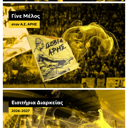
Γίνε Μέλος
στον Α.Σ. ΑΡΗΣ
Εισιτήρια Διαρκείας
2026-2027