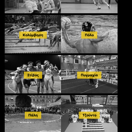
Κολύμβηση
Πόλο
Στίβος
Πυγμαχία
Πάλη
Τζούντο