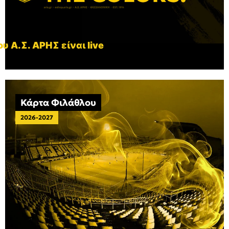
υ Α.Σ. ΑΡΗΣ είναι live
Κάρτα Φιλάθλου
2026-2027