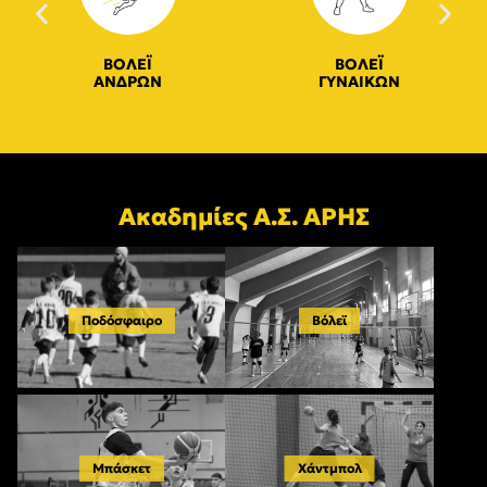
ΒΟΛΕΪ
ΒΟΛΕΪ
ΑΝΔΡΩΝ
ΓΥΝΑΙΚΩΝ
Ακαδημίες Α.Σ. ΑΡΗΣ
Ποδόσφαιρο
Βόλεϊ
Μπάσκετ
Χάντμπολ