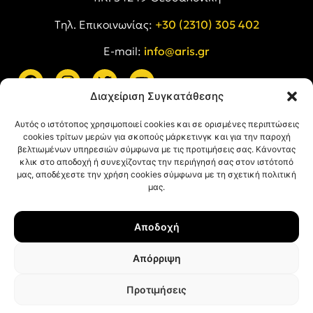
Tηλ. Επικοινωνίας:
+30 (2310) 305 402
E-mail:
info@aris.gr
Διαχείριση Συγκατάθεσης
ARIS LINKS
Αυτός ο ιστότοπος χρησιμοποιεί cookies και σε ορισμένες περιπτώσεις
cookies τρίτων μερών για σκοπούς μάρκετινγκ και για την παροχή
βελτιωμένων υπηρεσιών σύμφωνα με τις προτιμήσεις σας. Κάνοντας
κλικ στο αποδοχή ή συνεχίζοντας την περιήγησή σας στον ιστότοπό
μας, αποδέχεστε την χρήση cookies σύμφωνα με τη σχετική πολιτική
μας.
ΠΛΗΡΟΦΟΡΙΕΣ
Αποδοχή
Όροι Χρήσης
Πολιτική Απορρήτου
Απόρριψη
Πολιτική Cookies
Προτιμήσεις
© ΑΡΗΣ Α.Σ. All rights reserved.
Web design & development with ❤︎ by
Creative Kind
.