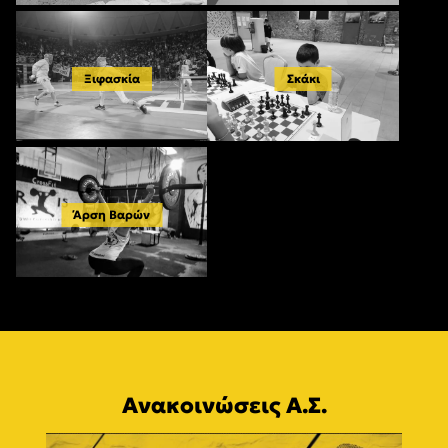
Ξιφασκία
Σκάκι
Άρση Βαρών
Ανακοινώσεις Α.Σ.