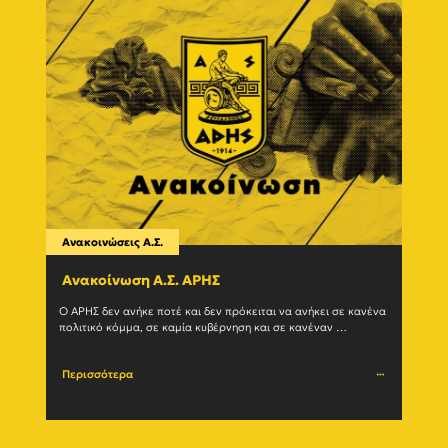
Ανακοινώσεις Α.Σ.
Ανακο
Ανακοίνωση Α.Σ. ΑΡΗΣ
Η δ
(27/
Ο ΑΡΗΣ δεν ανήκε ποτέ και δεν πρόκειται να ανήκει σε κανένα 
πολιτικό κόμμα, σε καμία κυβέρνηση και σε κανέναν 
Ο Α.Σ.
μηχανισμό εξουσίας. Η ιστορία του				
(27/07
Περισσότερα
Περι