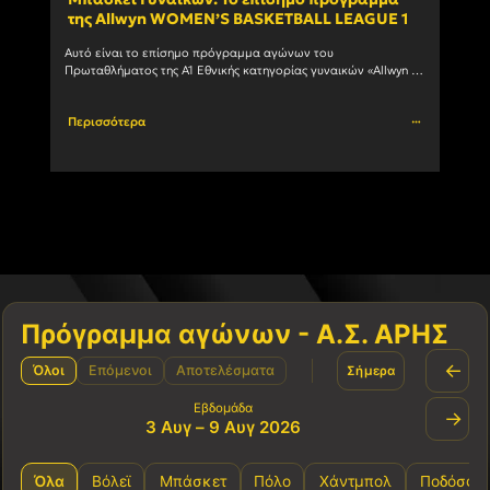
της Allwyn WOMEN’S BASKETBALL LEAGUE 1
ανδ
Αυτό είναι το επίσημο πρόγραμμα αγώνων του 
Ο Α.Σ
Πρωταθλήματος της Α1 Εθνικής κατηγορίας γυναικών «Allwyn 
συμμε
WOMEN’S BASKETBALL LEAGUE 1» 1η αγωνιστική ΗΜ/ΝΙΑ ΩΡΑ 
πρωτά
ΓΗΠΕΔΟ ΑΓΩΝΑΣ 03/10/2026				
Περισσότερα
Περι
Πρόγραμμα αγώνων - Α.Σ. ΑΡΗΣ
←
Όλοι
Επόμενοι
Αποτελέσματα
Σήμερα
Εβδομάδα
→
3 Αυγ – 9 Αυγ 2026
Όλα
Βόλεϊ
Μπάσκετ
Πόλο
Χάντμπολ
Ποδόσφα