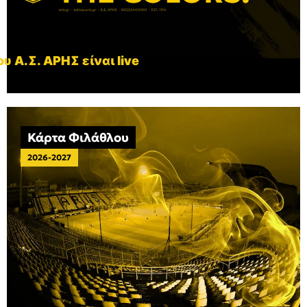
υ Α.Σ. ΑΡΗΣ είναι live
Κάρτα Φιλάθλου
2026-2027