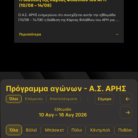
(10/08 – 14/08)
εγγ
Ο Α.Σ. ΑΡΗΣ ενημερώνει ότι συνεχίζεται αυτήν την εβδομάδα 
Ο Α.Σ
(10/08 – 14/08) η διάθεση της Κάρτας Φιλάθλου του ΑΡΗ για τη 
ανανε
σεζόν 2026-27. Η Κάρτα				
(Δευτ
Περισσότερα
Περι
Πρόγραμμα αγώνων - Α.Σ. ΑΡΗΣ
←
Όλοι
Επόμενοι
Αποτελέσματα
Σήμερα
Εβδομάδα
→
10 Αυγ – 16 Αυγ 2026
Όλα
Βόλεϊ
Μπάσκετ
Πόλο
Χάντμπολ
Ποδόσφα