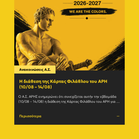
Ανακοινώσεις Α.Σ.
Ανακο
Η διάθεση της Κάρτας Φιλάθλου του ΑΡΗ
Γίνε
(10/08 – 14/08)
εγγ
Ο Α.Σ. ΑΡΗΣ ενημερώνει ότι συνεχίζεται αυτήν την εβδομάδα 
Ο Α.Σ
(10/08 – 14/08) η διάθεση της Κάρτας Φιλάθλου του ΑΡΗ για τη 
ανανε
σεζόν 2026-27. Η Κάρτα				
(Δευτ
Περισσότερα
Περι