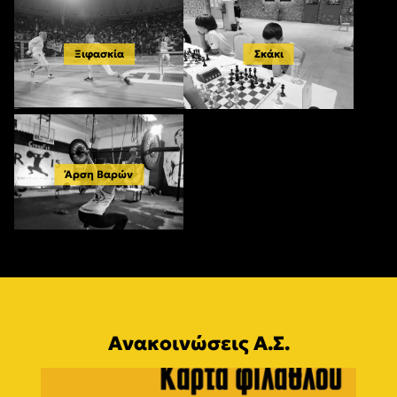
Ξιφασκία
Σκάκι
Άρση Βαρών
Ανακοινώσεις Α.Σ.