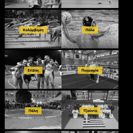
Κολύμβηση
Πόλο
Στίβος
Πυγμαχία
Πάλη
Τζούντο