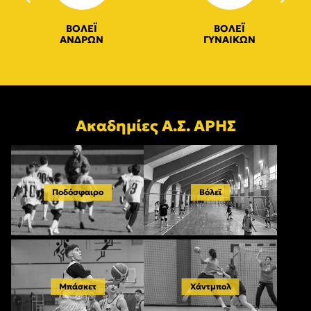
ΒΟΛΕΪ
ΒΟΛΕΪ
ΑΝΔΡΩΝ
ΓΥΝΑΙΚΩΝ
Ακαδημίες Α.Σ. ΑΡΗΣ
Ποδόσφαιρο
Βόλεϊ
Μπάσκετ
Χάντμπολ