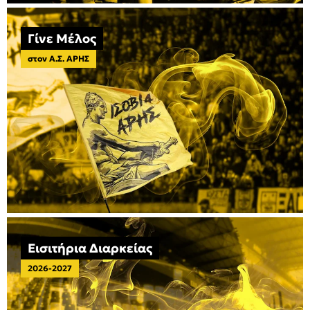
Γίνε Μέλος
στον Α.Σ. ΑΡΗΣ
Εισιτήρια Διαρκείας
2026-2027