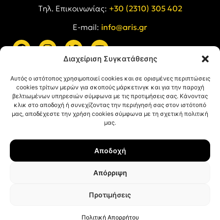
Tηλ. Επικοινωνίας:
+30 (2310) 305 402
E-mail:
info@aris.gr
Διαχείριση Συγκατάθεσης
ARIS LINKS
Αυτός ο ιστότοπος χρησιμοποιεί cookies και σε ορισμένες περιπτώσεις
cookies τρίτων μερών για σκοπούς μάρκετινγκ και για την παροχή
βελτιωμένων υπηρεσιών σύμφωνα με τις προτιμήσεις σας. Κάνοντας
κλικ στο αποδοχή ή συνεχίζοντας την περιήγησή σας στον ιστότοπό
μας, αποδέχεστε την χρήση cookies σύμφωνα με τη σχετική πολιτική
μας.
ΠΛΗΡΟΦΟΡΙΕΣ
Αποδοχή
Όροι Χρήσης
Πολιτική Απορρήτου
Απόρριψη
Πολιτική Cookies
Προτιμήσεις
© ΑΡΗΣ Α.Σ. All rights reserved.
Web design & development with ❤︎ by
Creative Kind
.
Πολιτική Απορρήτου