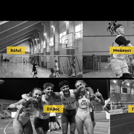
Βόλεϊ
Μπάσκετ
Στίβος