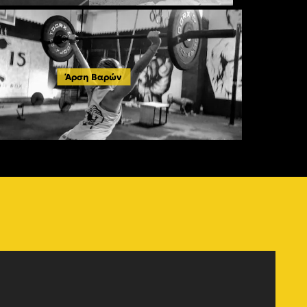
Άρση Βαρών