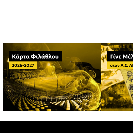
Κάρτα Φιλάθλου
Γίνε Μέ
2026-2027
στον Α.Σ. 