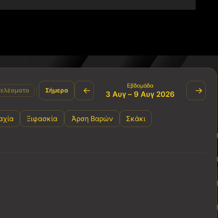
Εβδομάδα
←
→
ελέσματα
Σήμερα
3 Αυγ – 9 Αυγ 2026
αχία
Ξιφασκία
Άρση Βαρών
Σκάκι