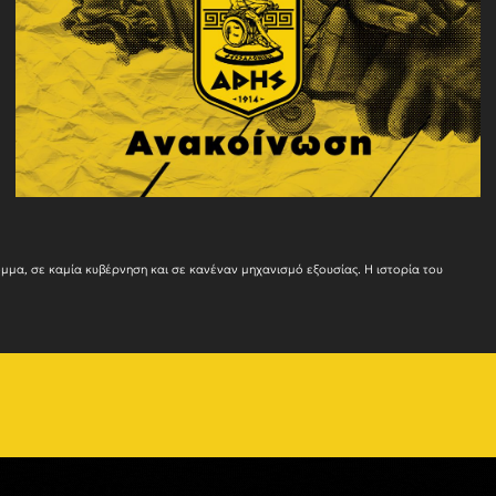
Ο ΑΡΗΣ δεν ανήκε ποτέ και δεν πρόκειται να ανήκει σε κανένα πολιτικό κόμμα, σε καμία κυβέρνησ