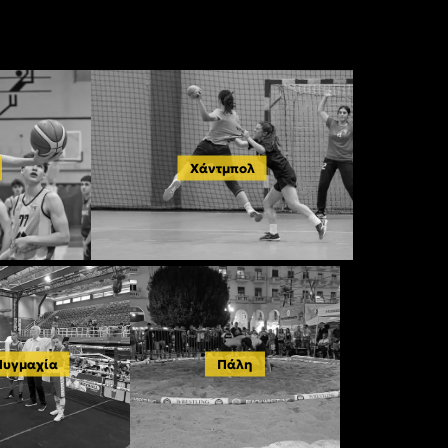
Χάντμπολ
Πυγμαχία
Πάλη