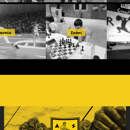
ασκία
Σκάκι