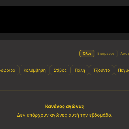
Όλοι
Επόμενοι
Αποτ
όσφαιρο
Κολύμβηση
Στίβος
Πάλη
Τζούντο
Πυγμ
Κανένας αγώνας
Δεν υπάρχουν αγώνες αυτή την εβδομάδα.