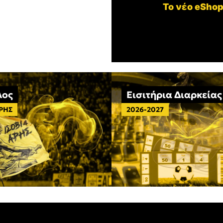
Το νέο eShop
λος
Εισιτήρια Διαρκείας
ΑΡΗΣ
2026-2027