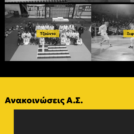
Τζούντο
Ξιφ
Ανακοινώσεις Α.Σ.