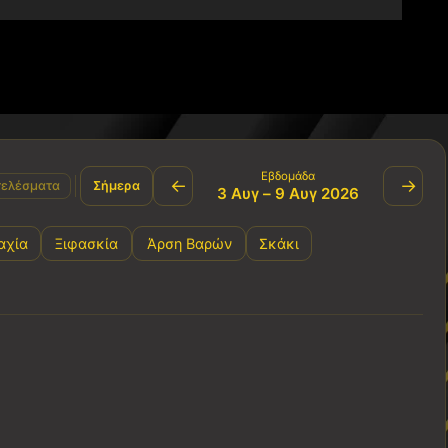
Εβδομάδα
←
→
ελέσματα
Σήμερα
3 Αυγ – 9 Αυγ 2026
αχία
Ξιφασκία
Άρση Βαρών
Σκάκι