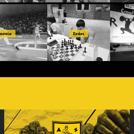
ασκία
Σκάκι