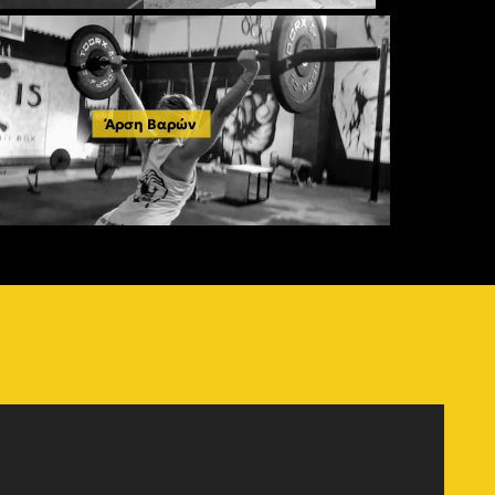
Άρση Βαρών