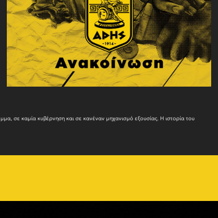
Ο ΑΡΗΣ δεν ανήκε ποτέ και δεν πρόκειται να ανήκει σε κανένα πολιτικό κόμμα, σε καμία κυβέρνησ