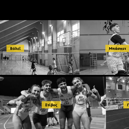
Βόλεϊ
Μπάσκετ
Στίβος