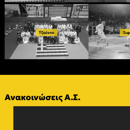
Τζούντο
Ξιφ
Ανακοινώσεις Α.Σ.