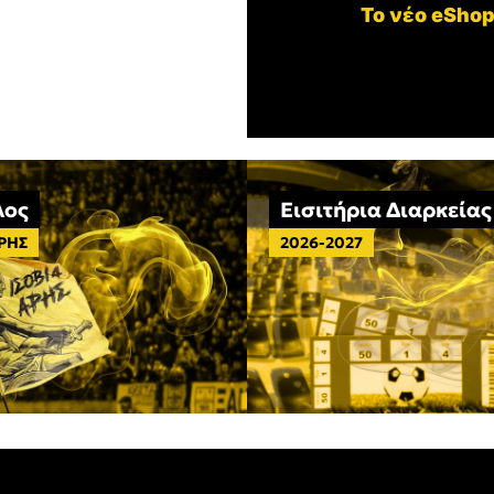
Το νέο eShop
λος
Εισιτήρια Διαρκείας
ΑΡΗΣ
2026-2027