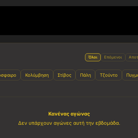
Όλοι
Επόμενοι
Αποτ
όσφαιρο
Κολύμβηση
Στίβος
Πάλη
Τζούντο
Πυγμ
Κανένας αγώνας
Δεν υπάρχουν αγώνες αυτή την εβδομάδα.