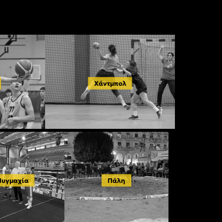
Χάντμπολ
Πυγμαχία
Πάλη