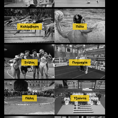
Κολύμβηση
Πόλο
Στίβος
Πυγμαχία
Πάλη
Τζούντο