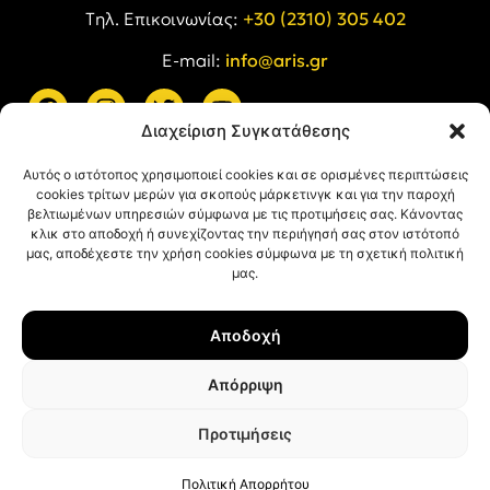
Tηλ. Επικοινωνίας:
+30 (2310) 305 402
E-mail:
info@aris.gr
Διαχείριση Συγκατάθεσης
ARIS LINKS
Αυτός ο ιστότοπος χρησιμοποιεί cookies και σε ορισμένες περιπτώσεις
cookies τρίτων μερών για σκοπούς μάρκετινγκ και για την παροχή
βελτιωμένων υπηρεσιών σύμφωνα με τις προτιμήσεις σας. Κάνοντας
κλικ στο αποδοχή ή συνεχίζοντας την περιήγησή σας στον ιστότοπό
μας, αποδέχεστε την χρήση cookies σύμφωνα με τη σχετική πολιτική
μας.
ΠΛΗΡΟΦΟΡΙΕΣ
Αποδοχή
Όροι Χρήσης
Πολιτική Απορρήτου
Απόρριψη
Πολιτική Cookies
Προτιμήσεις
© ΑΡΗΣ Α.Σ. All rights reserved.
Web design & development with ❤︎ by
Creative Kind
.
Πολιτική Απορρήτου