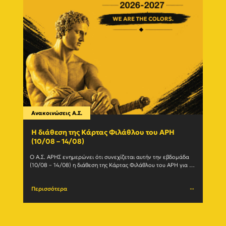
Ανακοινώσεις Α.Σ.
Ανακο
Η διάθεση της Κάρτας Φιλάθλου του ΑΡΗ
Γίνε
(10/08 – 14/08)
εγγ
Ο Α.Σ. ΑΡΗΣ ενημερώνει ότι συνεχίζεται αυτήν την εβδομάδα 
Ο Α.Σ
(10/08 – 14/08) η διάθεση της Κάρτας Φιλάθλου του ΑΡΗ για τη 
ανανε
σεζόν 2026-27. Η Κάρτα				
(Δευτ
Περισσότερα
Περι