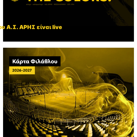
υ Α.Σ. ΑΡΗΣ είναι live
Κάρτα Φιλάθλου
2026-2027