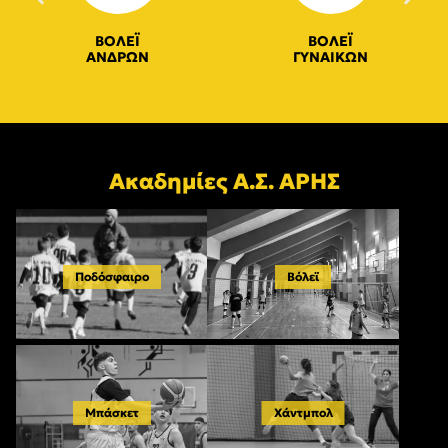
ΒΟΛΕΪ
ΒΟΛΕΪ
ΑΝΔΡΩΝ
ΓΥΝΑΙΚΩΝ
Ακαδημίες Α.Σ. ΑΡΗΣ
Ποδόσφαιρο
Βόλεϊ
Μπάσκετ
Χάντμπολ