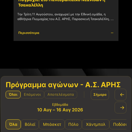
Τσακαλέλλη
(10/
Tην Τρίτη 11 Αυγούστου, αναχωρεί με την Εθνική ομάδα, η 
Ο Α.Σ.
αθλήτρια Πυγμαχίας του Α.Σ. ΑΡΗΣ, Παρασκευή Τσακαλέλλη, 
(10/08
για να συμμετάσχει στο Πανευρωπαϊκό Πρωτάθλημα Εφήβων 
–				
Περισσότερα
Περι
Πρόγραμμα αγώνων - Α.Σ. ΑΡΗΣ
←
Όλοι
Επόμενοι
Αποτελέσματα
Σήμερα
Εβδομάδα
→
10 Αυγ – 16 Αυγ 2026
Όλα
Βόλεϊ
Μπάσκετ
Πόλο
Χάντμπολ
Ποδόσφα