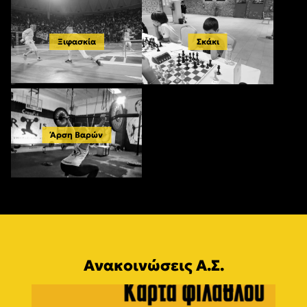
Ξιφασκία
Σκάκι
Άρση Βαρών
Ανακοινώσεις Α.Σ.