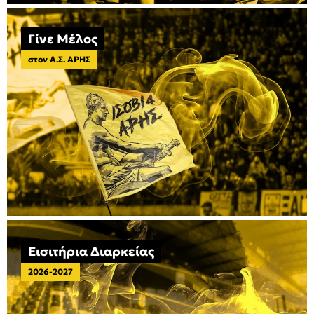
Γίνε Μέλος
στον Α.Σ. ΑΡΗΣ
Εισιτήρια Διαρκείας
2026-2027