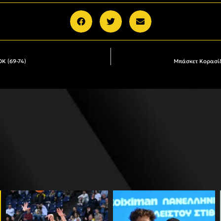
Κ (69-74)
Μπάσκετ Κορασίδ