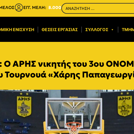
 ΜΕΛΟΣ
ΕΓΓ. ΜΕΛΗ:
8.000
ΜΙΚΉ ΕΝΊΣΧΥΣΗ​
ΘΈΣΕΙΣ ΕΡΓΑΣΊΑΣ
ΣΎΛΛΟΓΟΣ
ΤΜΉ
 Ο ΑΡΗΣ νικητής του 3ου ΟΝΟ
υ Τουρνουά «Χάρης Παπαγεωργί