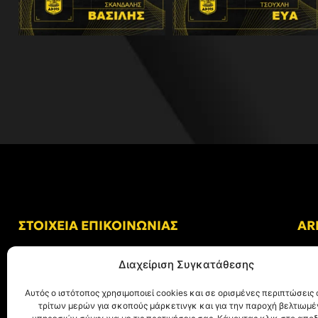
ΣΤΟΙΧΕΙΑ ΕΠΙΚΟΙΝΩΝΙΑΣ
AR
Δ/νση: Γήπεδο “Κλεάνθης Βικελίδης”
Διαχείριση Συγκατάθεσης
Αλκμήνης 69, Χαριλάου
Τ.Κ. 54249 Θεσσαλονίκη
Αυτός ο ιστότοπος χρησιμοποιεί cookies και σε ορισμένες περιπτώσεις 
τρίτων μερών για σκοπούς μάρκετινγκ και για την παροχή βελτιωμ
Tηλ. Επικοινωνίας:
+30 (2310) 305 402