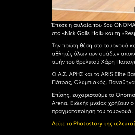
Έπεσε η αυλαία του 3ου ΟΝΟΜΑ
στο «Nick Galis Hall» και τη «Re
Την πρώτη θέση στο τουρνουά κα
αθλητές όλων των ομάδων αποκόμ
τιμήν του θρυλικού Χάρη Παπαγ
Ο Α.Σ. ΑΡΗΣ και το ARIS Elite 
Πάτρας, Ολυμπιακός, Παναθηναϊ
Επίσης, ευχαριστούμε το Onoma
Arena. Ειδικής μνείας χρήζουν ο
πραγματοποίηση του τουρνουά.
Δείτε το
Photostory
της τελευτα