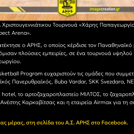
 Χριστουγεννιάτικου Τουρνουά «Χάρης Παπαγεωργίο
spect Arena».
τέκτησε ο ΑΡΗΣ, ο οποίος κέρδισε τον Παναθηναϊκό μ
ισαν πλούσιες εμπειρίες, σε ένα τουρνουά υψηλού ε
εωργίου.
Basketball Program ευχαριστούν τις ομάδες που συμμ
κός Πανερυθραϊκός, Buba Vardar, SKK Svezdara, ΝΕ.
 hotel, το αρτοζαχαροπλαστείο ΜΙΛΤΟΣ, το ζαχαροπλ
 Ανέστης Καρκαβίτσας και η εταιρεία Airmax για τη 
ίας μέρας, στη σελίδα του Α.Σ. ΑΡΗΣ στο
Facebook
.