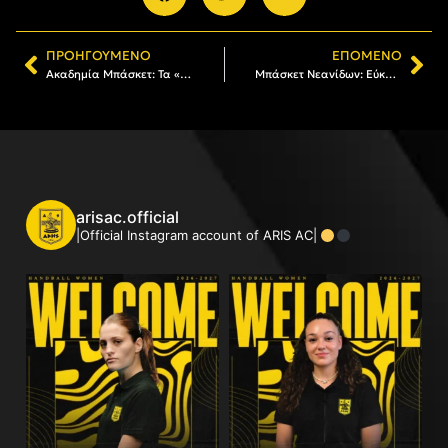
ΠΡΟΗΓΟΎΜΕΝΟ
ΕΠΌΜΕΝΟ
Ακαδημία Μπάσκετ: Τα «Οπτικά Φίλιππος» και φέτος χορηγός του ARIS Elite Basketball Program
Μπάσκετ Νεανίδων: Εύκολη νίκη επί της Νεάπολης
arisac.official
|Official Instagram account of ARIS AC|