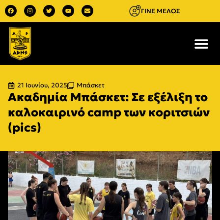
ΓΙΝΕ ΜΕΛΟΣ
21 Ιουνίου, 2025
Μπάσκετ
Ακαδημία Μπάσκετ: Σε εξέλιξη το
καλοκαιρινό camp των κοριτσιών
(pics)