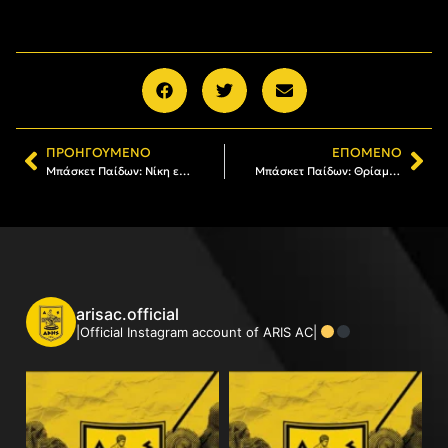
ΠΡΟΗΓΟΎΜΕΝΟ
ΕΠΌΜΕΝΟ
Μπάσκετ Παίδων: Νίκη επί του Πανσερραϊκού (76-48) και πρόκριση στα ημιτελικά του Final 8
Μπάσκετ Παίδων: Θρίαμβος με ΔΕΚΑ (88-46) και πρόκριση στον τελικό του Final 8
arisac.official
|Official Instagram account of ARIS AC|