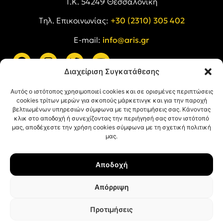
Τ.Κ. 54249 Θεσσαλονίκη
Tηλ. Επικοινωνίας:
+30 (2310) 305 402
E-mail:
info@aris.gr
Διαχείριση Συγκατάθεσης
ARIS LINKS
Αυτός ο ιστότοπος χρησιμοποιεί cookies και σε ορισμένες περιπτώσεις
cookies τρίτων μερών για σκοπούς μάρκετινγκ και για την παροχή
βελτιωμένων υπηρεσιών σύμφωνα με τις προτιμήσεις σας. Κάνοντας
κλικ στο αποδοχή ή συνεχίζοντας την περιήγησή σας στον ιστότοπό
μας, αποδέχεστε την χρήση cookies σύμφωνα με τη σχετική πολιτική
μας.
ΠΛΗΡΟΦΟΡΙΕΣ
Αποδοχή
Όροι Χρήσης
Πολιτική Απορρήτου
Απόρριψη
Πολιτική Cookies
Προτιμήσεις
© ΑΡΗΣ Α.Σ. All rights reserved.