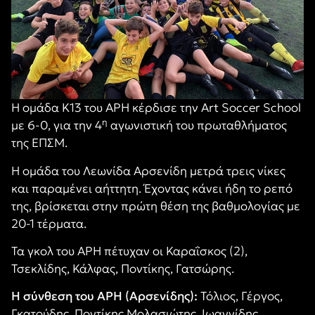
Η ομάδα Κ13 του ΑΡΗ κέρδισε την Art Soccer School
η
με 6-0, για την 4
αγωνιστική του πρωταθλήματος
της ΕΠΣΜ.
Η ομάδα του Λεωνίδα Αρσενίδη μετρά τρεις νίκες
και παραμένει αήττητη. Έχοντας κάνει ήδη το ρεπό
της, βρίσκεται στην πρώτη θέση της βαθμολογίας με
20-1 τέρματα.
Τα γκολ του ΑΡΗ πέτυχαν οι Καραΐσκος (2),
Τσεκλίδης, Κάλφας, Ποντίκης, Γατσώρης.
Η σύνθεση του ΑΡΗ (Αρσενίδης):
Τόλιος, Γέργος,
Γκατούδης, Ποντίκης Μολασιώτης, Ιωαννίδης,