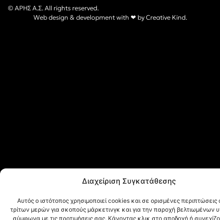
© ΑΡΗΣ Α.Σ. All rights reserved.
Web design & development with ❤︎ by
Creative Kind
.
Διαχείριση Συγκατάθεσης
Αυτός ο ιστότοπος χρησιμοποιεί cookies και σε ορισμένες περιπτώσεις 
τρίτων μερών για σκοπούς μάρκετινγκ και για την παροχή βελτιωμένων 
σύμφωνα με τις προτιμήσεις σας. Κάνοντας κλικ στο αποδοχή ή συνεχίζ