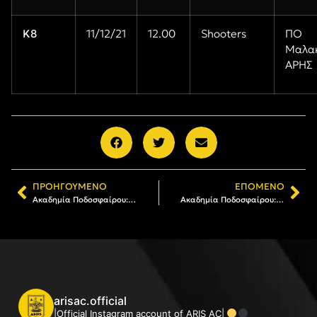
Κ8
11/12/21
12.00
Shooters
ΠΟ
Μαλακ
ΑΡΗΣ
ΠΡΟΗΓΟΎΜΕΝΟ
ΕΠΌΜΕΝΟ
Ακαδημία Ποδοσφαίρου: Νίκες για τις Κ13 του ΑΡΗ
Ακαδημία Ποδοσφαίρου: Νίκη για την Κ14 του ΑΡΗ
arisac.official
|Official Instagram account of ARIS AC|