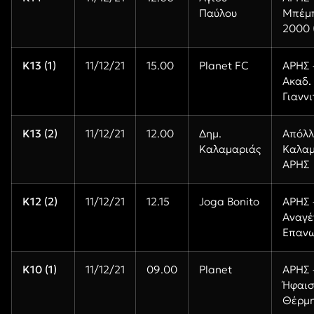
Παύλου
Μπέμ
2000 (
Κ13 (1)
11/12/21
15.00
Planet FC
ΑΡΗΣ 
Ακαδ.
Γιανν
Κ13 (2)
11/12/21
12.00
Δημ.
Απόλ
Καλαμαριάς
Καλαμ
ΑΡΗΣ
Κ12 (2)
11/12/21
12.15
Joga Bonito
ΑΡΗΣ 
Αναγέ
Επαν
Κ10 (1)
11/12/21
09.00
Planet
ΑΡΗΣ 
Ήφαισ
Θέρμ