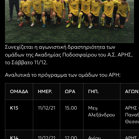
Συνεχίζεται η αγωνιστική δραστηριότητα των
ομάδων της Ακαδημίας Ποδοσφαίρου του Α.Σ. ΑΡΗΣ,
το Σάββατο 11/12.
Αναλυτικά το πρόγραμμα των ομάδων του ΑΡΗ:
ΟΜΑΔΑ
ΗΜΕΡ.
ΩΡΑ
ΓΗΠ.
ΑΓΩΝ
K15
11/12/21
15.00
Μεγ.
ΑΡΗΣ 
Αλεξάνδρου
Παναθ
Θεσσα
Κ14
11/12/21
12.00
Αγίου
ΑΡΗΣ 