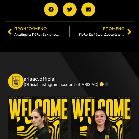
ΠΡΟΗΓΟΎΜΕΝΟ
ΕΠΌΜΕΝΟ
Ακαδημία Πόλο: Ξεκίνησαν οι εγγραφές για τη νέα σεζόν
Πολο Εφήβων: Δυνατά φιλικά με θετικό πρόσημο στην Αττική (pics)
arisac.official
|Official Instagram account of ARIS AC|