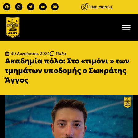
ΓΙΝΕ ΜΕΛΟΣ
30 Αυγούστου, 2024
Πόλο
Ακαδημία πόλο: Στο «τιμόνι » των
τμημάτων υποδομής ο Σωκράτης
Άγγος