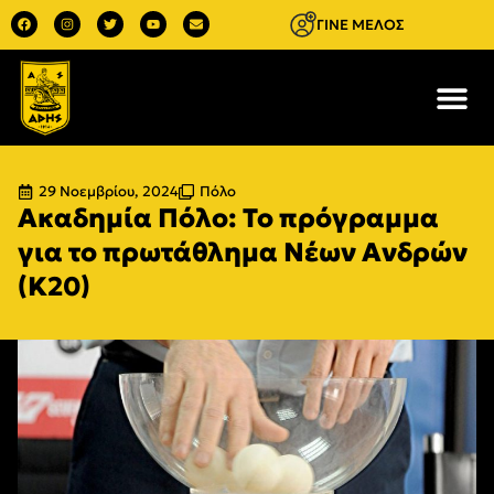
ΓΙΝΕ ΜΕΛΟΣ
29 Νοεμβρίου, 2024
Πόλο
Ακαδημία Πόλο: Το πρόγραμμα
για το πρωτάθλημα Νέων Ανδρών
(Κ20)