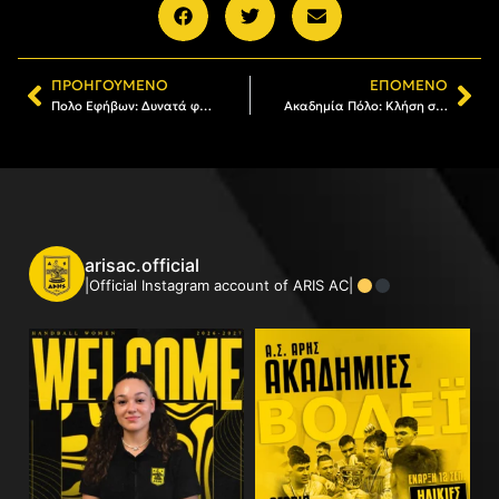
ΠΡΟΗΓΟΎΜΕΝΟ
ΕΠΌΜΕΝΟ
Πολο Εφήβων: Δυνατά φιλικά με θετικό πρόσημο στην Αττική (pics)
Ακαδημία Πόλο: Κλήση στην Εθνική για τέσσερις αθλητές του ΑΡΗ (pics)
arisac.official
|Official Instagram account of ARIS AC|