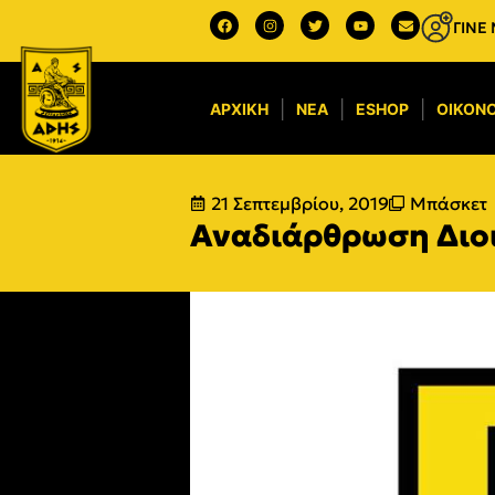
ΓΙΝΕ
ΑΡΧΙΚΉ
ΝΈΑ
ESHOP
ΟΙΚΟΝΟ
21 Σεπτεμβρίου, 2019
Μπάσκετ
Αναδιάρθρωση Διοι