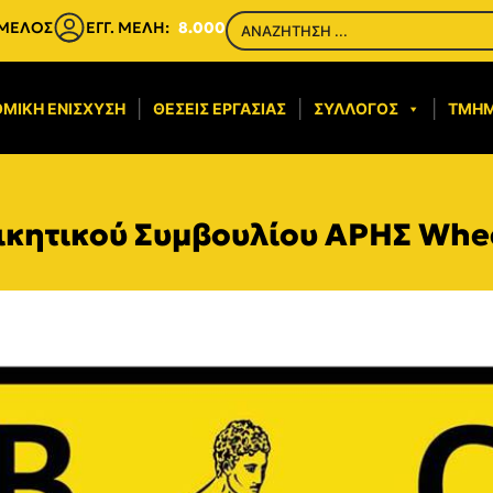
 ΜΕΛΟΣ
ΕΓΓ. ΜΕΛΗ:
8.000
ΜΙΚΉ ΕΝΊΣΧΥΣΗ​
ΘΈΣΕΙΣ ΕΡΓΑΣΊΑΣ
ΣΎΛΛΟΓΟΣ
ΤΜΉ
κητικού Συμβουλίου ΑΡΗΣ Whee