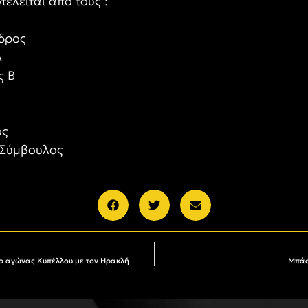
τελείται από τους :
δρος
Α
ς Β
ος
 Σύμβουλος
, ο αγώνας Κυπέλλου με τον Ηρακλή
Μπάσ