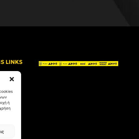
IS LINKS
cookies
ένων
οχή ή
 χρήση
ις
eative Kind
.