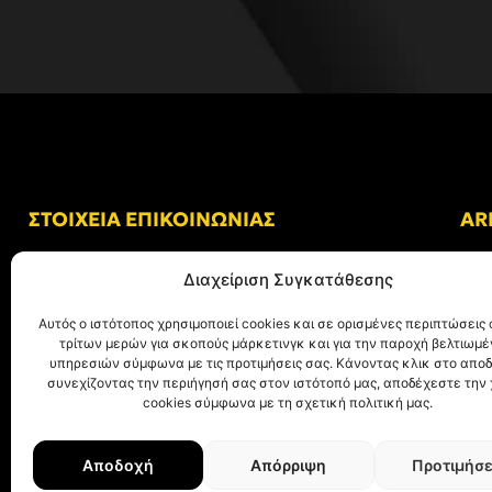
ΣΤΟΙΧΕΙΑ ΕΠΙΚΟΙΝΩΝΙΑΣ
AR
Δ/νση: Γήπεδο “Κλεάνθης Βικελίδης”
Διαχείριση Συγκατάθεσης
Αλκμήνης 69, Χαριλάου
Τ.Κ. 54249 Θεσσαλονίκη
Αυτός ο ιστότοπος χρησιμοποιεί cookies και σε ορισμένες περιπτώσεις 
τρίτων μερών για σκοπούς μάρκετινγκ και για την παροχή βελτιωμ
Tηλ. Επικοινωνίας:
+30 (2310) 305 402
υπηρεσιών σύμφωνα με τις προτιμήσεις σας. Κάνοντας κλικ στο αποδ
συνεχίζοντας την περιήγησή σας στον ιστότοπό μας, αποδέχεστε την
E-mail:
info@aris.gr
cookies σύμφωνα με τη σχετική πολιτική μας.
Αποδοχή
Απόρριψη
Προτιμήσε
© ΑΡΗΣ Α.Σ. All rights reserved.
Web design & development with ❤︎ by
Cr