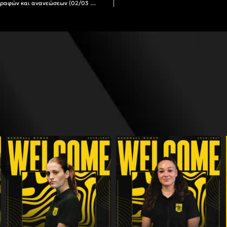
Γίνε μέλος στον Α.Σ. ΑΡΗΣ: Το πρόγραμμα εγγραφών και ανανεώσεων (02/03 – 07/03)