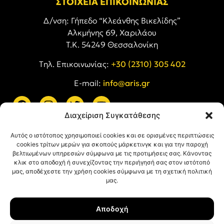
ΣΤΟΙΧΕΙΑ ΕΠΙΚΟΙΝΩΝΙΑΣ
Δ/νση: Γήπεδο “Κλεάνθης Βικελίδης”
Αλκμήνης 69, Χαριλάου
Τ.Κ. 54249 Θεσσαλονίκη
Tηλ. Επικοινωνίας:
+30 (2310) 305 402
E-mail:
info@aris.gr
Διαχείριση Συγκατάθεσης
ARIS LINKS
Αυτός ο ιστότοπος χρησιμοποιεί cookies και σε ορισμένες περιπτώσεις
cookies τρίτων μερών για σκοπούς μάρκετινγκ και για την παροχή
βελτιωμένων υπηρεσιών σύμφωνα με τις προτιμήσεις σας. Κάνοντας
κλικ στο αποδοχή ή συνεχίζοντας την περιήγησή σας στον ιστότοπό
μας, αποδέχεστε την χρήση cookies σύμφωνα με τη σχετική πολιτική
μας.
ΠΛΗΡΟΦΟΡΙΕΣ
Αποδοχή
Όροι Χρήσης