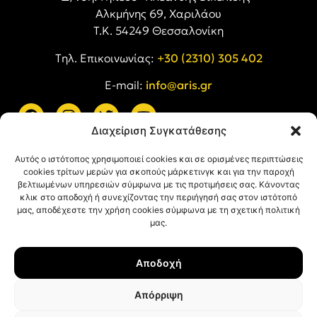
Αλκμήνης 69, Χαριλάου
Τ.Κ. 54249 Θεσσαλονίκη
Tηλ. Επικοινωνίας:
+30 (2310) 305 402
E-mail:
info@aris.gr
Διαχείριση Συγκατάθεσης
ARIS LINKS
Αυτός ο ιστότοπος χρησιμοποιεί cookies και σε ορισμένες περιπτώσεις
cookies τρίτων μερών για σκοπούς μάρκετινγκ και για την παροχή
βελτιωμένων υπηρεσιών σύμφωνα με τις προτιμήσεις σας. Κάνοντας
κλικ στο αποδοχή ή συνεχίζοντας την περιήγησή σας στον ιστότοπό
μας, αποδέχεστε την χρήση cookies σύμφωνα με τη σχετική πολιτική
μας.
ΠΛΗΡΟΦΟΡΙΕΣ
Αποδοχή
Όροι Χρήσης
Πολιτική Απορρήτου
Απόρριψη
Πολιτική Cookies