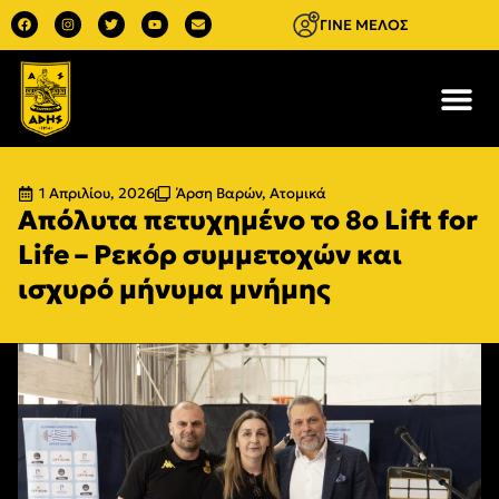
ΓΙΝΕ ΜΕΛΟΣ
1 Απριλίου, 2026
Άρση Βαρών
,
Ατομικά
Aπόλυτα πετυχημένο το 8ο Lift for
Life – Ρεκόρ συμμετοχών και
ισχυρό μήνυμα μνήμης