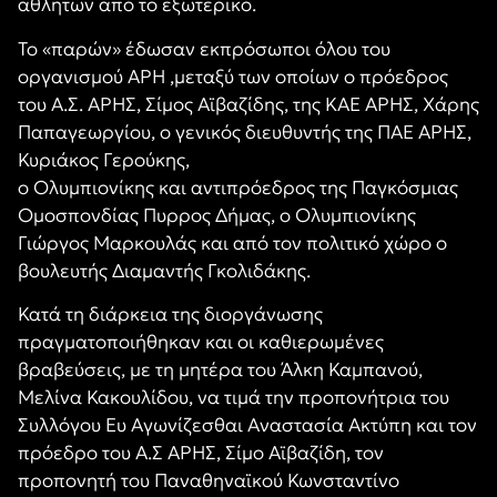
αθλητών από το εξωτερικό.
Το «παρών» έδωσαν εκπρόσωποι όλου του
οργανισμού ΑΡΗ ,μεταξύ των οποίων ο πρόεδρος
του Α.Σ. ΑΡΗΣ, Σίμος Αϊβαζίδης, της ΚΑΕ ΑΡΗΣ, Χάρης
Παπαγεωργίου, ο γενικός διευθυντής της ΠΑΕ ΑΡΗΣ,
Κυριάκος Γερούκης,
ο Ολυμπιονίκης και αντιπρόεδρος της Παγκόσμιας
Ομοσπονδίας Πυρρος Δήμας, ο Ολυμπιονίκης
Γιώργος Μαρκουλάς και από τον πολιτικό χώρο ο
βουλευτής Διαμαντής Γκολιδάκης.
Κατά τη διάρκεια της διοργάνωσης
πραγματοποιήθηκαν και οι καθιερωμένες
βραβεύσεις, με τη μητέρα του Άλκη Καμπανού,
Μελίνα Κακουλίδου, να τιμά την προπονήτρια του
Συλλόγου Ευ Αγωνίζεσθαι Αναστασία Ακτύπη και τον
πρόεδρο του Α.Σ ΑΡΗΣ, Σίμο Αϊβαζίδη, τον
προπονητή του Παναθηναϊκού Κωνσταντίνο