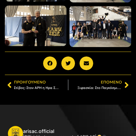
ΠΡΟΗΓΟΎΜΕΝΟ
ΕΠΌΜΕΝΟ
Στίβος: Στον ΑΡΗ η Hρα Στεφανάκη
Ξιφασκία: Στο Παγκόσμιο Πρωτάθλημα Νέων Ανδρών Σπάθης στο Ρίο, ο Λάζαρος Λεωτόν
arisac.official