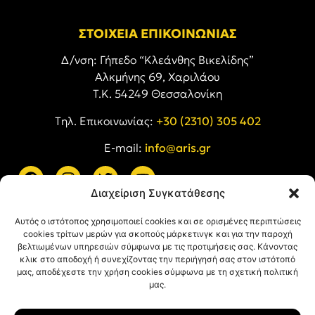
ΣΤΟΙΧΕΙΑ ΕΠΙΚΟΙΝΩΝΙΑΣ
Δ/νση: Γήπεδο “Κλεάνθης Βικελίδης”
Αλκμήνης 69, Χαριλάου
Τ.Κ. 54249 Θεσσαλονίκη
Tηλ. Επικοινωνίας:
+30 (2310) 305 402
E-mail:
info@aris.gr
Διαχείριση Συγκατάθεσης
ARIS LINKS
Αυτός ο ιστότοπος χρησιμοποιεί cookies και σε ορισμένες περιπτώσεις
cookies τρίτων μερών για σκοπούς μάρκετινγκ και για την παροχή
βελτιωμένων υπηρεσιών σύμφωνα με τις προτιμήσεις σας. Κάνοντας
κλικ στο αποδοχή ή συνεχίζοντας την περιήγησή σας στον ιστότοπό
μας, αποδέχεστε την χρήση cookies σύμφωνα με τη σχετική πολιτική
μας.
ΠΛΗΡΟΦΟΡΙΕΣ