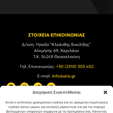
ΣΤΟΙΧΕΙΑ ΕΠΙΚΟΙΝΩΝΙΑΣ
Δ/νση: Γήπεδο “Κλεάνθης Βικελίδης”
Αλκμήνης 69, Χαριλάου
Τ.Κ. 54249 Θεσσαλονίκη
Tηλ. Επικοινωνίας:
+30 (2310) 305 402
E-mail:
info@aris.gr
Διαχείριση Συγκατάθεσης
ARIS LINKS
Αυτός ο ιστότοπος χρησιμοποιεί cookies και σε ορισμένες περιπτώσεις
cookies τρίτων μερών για σκοπούς μάρκετινγκ και για την παροχή
βελτιωμένων υπηρεσιών σύμφωνα με τις προτιμήσεις σας. Κάνοντας