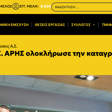
 ΜΕΛΟΣ
ΕΓΓ. ΜΕΛΗ:
8.000
ΜΙΚΉ ΕΝΊΣΧΥΣΗ​
ΘΈΣΕΙΣ ΕΡΓΑΣΊΑΣ
ΣΎΛΛΟΓΟΣ
ΤΜΉ
σεις Α.Σ.
Σ. ΑΡΗΣ ολοκλήρωσε την καταγ