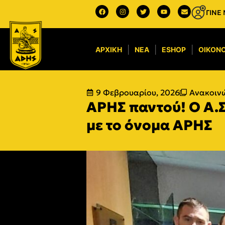
ΓΙΝΕ
ΑΡΧΙΚΉ
ΝΈΑ
ESHOP
ΟΙΚΟΝΟ
9 Φεβρουαρίου, 2026
Ανακοινώ
ΑΡΗΣ παντού! Ο Α.
με το όνομα ΑΡΗΣ