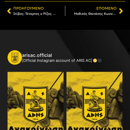
ΠΡΟΗΓΟΎΜΕΝΟ
ΕΠΌΜΕΝΟ
Στίβος: Τέταρτος ο Ρίζος στη Γερμανία
Μυθικός Θανάσης Κωνσταντινίδης, χρυσό μετάλλιο στη σφαιροβολία F32 των Παραολυμπιακών Αγώνων!
arisac.official
|Official Instagram account of ARIS AC|