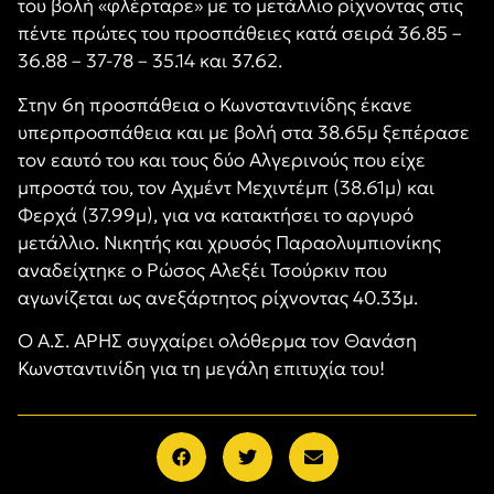
του βολή «φλέρταρε» με το μετάλλιο ρίχνοντας στις
πέντε πρώτες του προσπάθειες κατά σειρά 36.85 –
36.88 – 37-78 – 35.14 και 37.62.
Στην 6η προσπάθεια ο Κωνσταντινίδης έκανε
υπερπροσπάθεια και με βολή στα 38.65μ ξεπέρασε
τον εαυτό του και τους δύο Αλγερινούς που είχε
μπροστά του, τον Αχμέντ Μεχιντέμπ (38.61μ) και
Φερχά (37.99μ), για να κατακτήσει το αργυρό
μετάλλιο. Νικητής και χρυσός Παραολυμπιονίκης
αναδείχτηκε ο Ρώσος Αλεξέι Τσούρκιν που
αγωνίζεται ως ανεξάρτητος ρίχνοντας 40.33μ.
Ο Α.Σ. ΑΡΗΣ συγχαίρει ολόθερμα τον Θανάση
Κωνσταντινίδη για τη μεγάλη επιτυχία του!