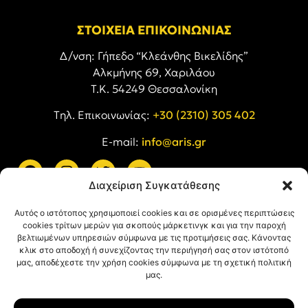
ΣΤΟΙΧΕΙΑ ΕΠΙΚΟΙΝΩΝΙΑΣ
Δ/νση: Γήπεδο “Κλεάνθης Βικελίδης”
Αλκμήνης 69, Χαριλάου
Τ.Κ. 54249 Θεσσαλονίκη
Tηλ. Επικοινωνίας:
+30 (2310) 305 402
E-mail:
info@aris.gr
Διαχείριση Συγκατάθεσης
ARIS LINKS
Αυτός ο ιστότοπος χρησιμοποιεί cookies και σε ορισμένες περιπτώσεις
cookies τρίτων μερών για σκοπούς μάρκετινγκ και για την παροχή
βελτιωμένων υπηρεσιών σύμφωνα με τις προτιμήσεις σας. Κάνοντας
κλικ στο αποδοχή ή συνεχίζοντας την περιήγησή σας στον ιστότοπό
μας, αποδέχεστε την χρήση cookies σύμφωνα με τη σχετική πολιτική
μας.
ΠΛΗΡΟΦΟΡΙΕΣ