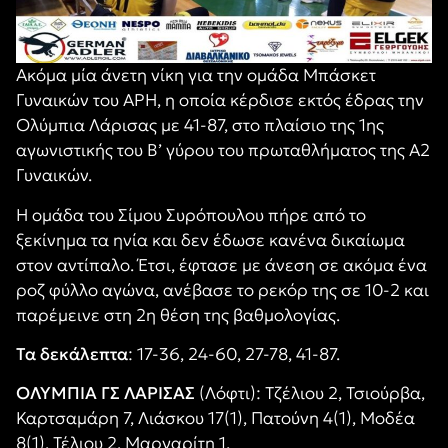
Ακόμα μία άνετη νίκη για την ομάδα Μπάσκετ
Γυναικών του ΑΡΗ, η οποία κέρδισε εκτός έδρας την
Ολύμπια Λάρισας με 41-87, στο πλαίσιο της 1ης
αγωνιστικής του Β’ γύρου του πρωταθλήματος της Α2
Γυναικών.
Η ομάδα του Σίμου Συρόπουλου πήρε από το
ξεκίνημα τα ηνία και δεν έδωσε κανένα δικαίωμα
στον αντίπαλο. Έτσι, έφτασε με άνεση σε ακόμα ένα
ροζ φύλλο αγώνα, ανέβασε το ρεκόρ της σε 10-2 και
παρέμεινε στη 2η θέση της βαθμολογίας.
Τα δεκάλεπτα
: 17-36, 24-60, 27-78, 41-87.
ΟΛΥΜΠΙΑ ΓΣ ΛΑΡΙΣΑΣ
(Λόφτι): Τζέλιου 2, Τσιούρβα,
Καρτσαμάρη 7, Λιάσκου 17(1), Πατούνη 4(1), Μοδέα
8(1), Τέλιου 2, Μαργαρίτη 1.