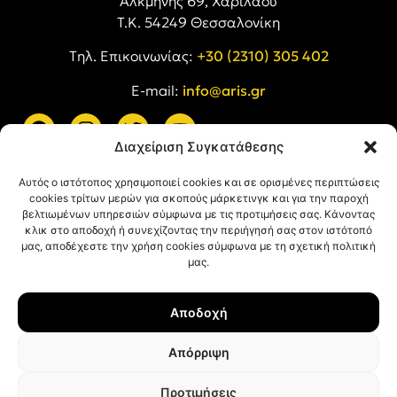
Αλκμήνης 69, Χαριλάου
Τ.Κ. 54249 Θεσσαλονίκη
Tηλ. Επικοινωνίας:
+30 (2310) 305 402
E-mail:
info@aris.gr
Διαχείριση Συγκατάθεσης
ARIS LINKS
Αυτός ο ιστότοπος χρησιμοποιεί cookies και σε ορισμένες περιπτώσεις
cookies τρίτων μερών για σκοπούς μάρκετινγκ και για την παροχή
βελτιωμένων υπηρεσιών σύμφωνα με τις προτιμήσεις σας. Κάνοντας
κλικ στο αποδοχή ή συνεχίζοντας την περιήγησή σας στον ιστότοπό
μας, αποδέχεστε την χρήση cookies σύμφωνα με τη σχετική πολιτική
μας.
ΠΛΗΡΟΦΟΡΙΕΣ
Αποδοχή
Όροι Χρήσης
Πολιτική Απορρήτου
Απόρριψη
Πολιτική Cookies
Προτιμήσεις