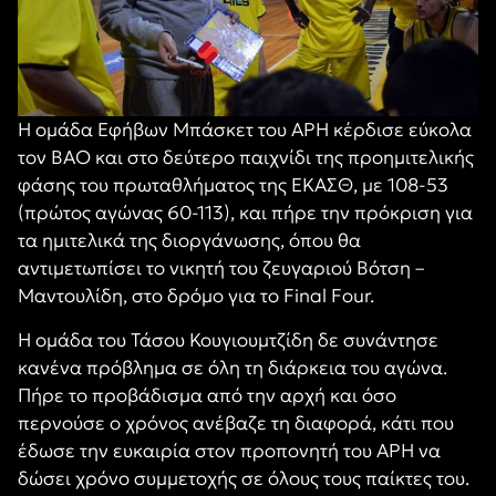
Η ομάδα Εφήβων Μπάσκετ του ΑΡΗ κέρδισε εύκολα
τον ΒΑΟ και στο δεύτερο παιχνίδι της προημιτελικής
φάσης του πρωταθλήματος της ΕΚΑΣΘ, με 108-53
(πρώτος αγώνας 60-113), και πήρε την πρόκριση για
τα ημιτελικά της διοργάνωσης, όπου θα
αντιμετωπίσει το νικητή του ζευγαριού Βότση –
Μαντουλίδη, στο δρόμο για το Final Four.
Η ομάδα του Τάσου Κουγιουμτζίδη δε συνάντησε
κανένα πρόβλημα σε όλη τη διάρκεια του αγώνα.
Πήρε το προβάδισμα από την αρχή και όσο
περνούσε ο χρόνος ανέβαζε τη διαφορά, κάτι που
έδωσε την ευκαιρία στον προπονητή του ΑΡΗ να
δώσει χρόνο συμμετοχής σε όλους τους παίκτες του.