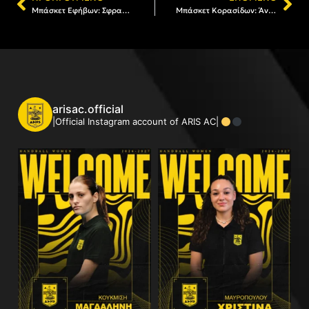
Μπάσκετ Εφήβων: Σφραγίζει την πρόκριση ο ΑΡΗΣ
Μπάσκετ Κορασίδων: Άνετα το «2 στα 2» ο ΑΡΗΣ, 57-39 τον ΠΑΟΚ
arisac.official
|Official Instagram account of ARIS AC|