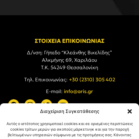
ΣΤΟΙΧΕΙΑ ΕΠΙΚΟΙΝΩΝΙΑΣ
Δ/νση: Γήπεδο “Κλεάνθης Βικελίδης”
Αλκμήνης 69, Χαριλάου
Τ.Κ. 54249 Θεσσαλονίκη
Tηλ. Επικοινωνίας:
+30 (2310) 305 402
E-mail:
info@aris.gr
Διαχείριση Συγκατάθεσης
ARIS LINKS
Αυτός ο ιστότοπος χρησιμοποιεί cookies και σε ορισμένες περιπτώσεις
cookies τρίτων μερών για σκοπούς μάρκετινγκ και για την παροχή
βελτιωμένων υπηρεσιών σύμφωνα με τις προτιμήσεις σας. Κάνοντας