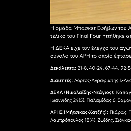
Η ομάδα Μπάσκετ Εφήβων του Α
τελικό του
Final Four
ηττήθηκε α
Η ΔΕΚΑ είχε τον έλεγχο του αγών
σύνολο του ΑΡΗ το οποίο έφτασε
Δεκάλεπτα:
21-8, 40-24, 67-44, 92
Διαιτητές:
Λόρτος-Αγραφιώτης Ι.-Αν
ΔΕΚΑ (Νικολαΐδης-Ντάγιος):
Καπαγε
Ιωαννιδης 24(5), Παλαμίδας 6, Σαμον
ΑΡΗΣ (Μήτσικας-Χατζής):
Πιάρας, Τ
Λαμπρόπουλος 18(4), Ζωίδης, Σιόγκας