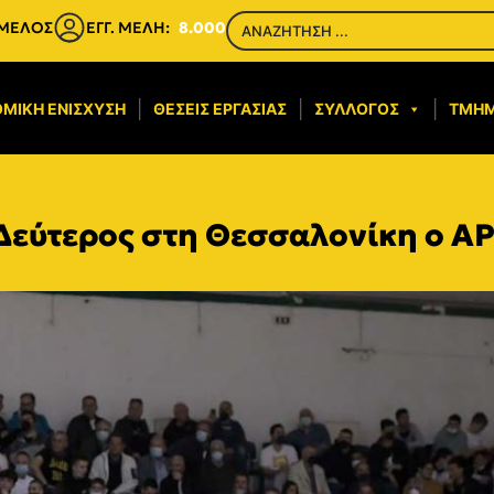
 ΜΕΛΟΣ
ΕΓΓ. ΜΕΛΗ:
8.000
ΜΙΚΉ ΕΝΊΣΧΥΣΗ​
ΘΈΣΕΙΣ ΕΡΓΑΣΊΑΣ
ΣΎΛΛΟΓΟΣ
ΤΜΉ
Δεύτερος στη Θεσσαλονίκη ο Α