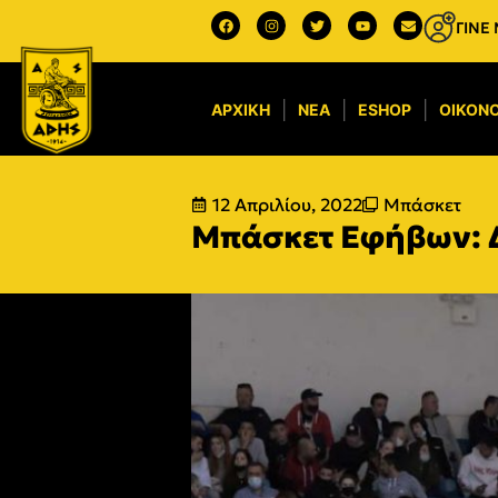
ΓΙΝΕ
ΑΡΧΙΚΉ
ΝΈΑ
ESHOP
ΟΙΚΟΝΟ
12 Απριλίου, 2022
Μπάσκετ
Μπάσκετ Εφήβων: 