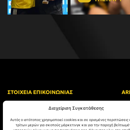
ΣΤΟΙΧΕΙΑ ΕΠΙΚΟΙΝΩΝΙΑΣ
AR
Δ/νση: Γήπεδο “Κλεάνθης Βικελίδης”
Διαχείριση Συγκατάθεσης
Αλκμήνης 69, Χαριλάου
Τ.Κ. 54249 Θεσσαλονίκη
Αυτός ο ιστότοπος χρησιμοποιεί cookies και σε ορισμένες περιπτώσεις 
τρίτων μερών για σκοπούς μάρκετινγκ και για την παροχή βελτιωμ
Tηλ. Επικοινωνίας:
+30 (2310) 305 402