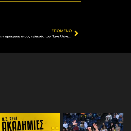
ΕΠΌΜΕΝΟ
Μπάσκετ Εφήβων: Στην Αθήνα για την πρόκριση στους τελικούς του Πανελλήνιου Πρωταθλήματος ο ΑΡΗΣ