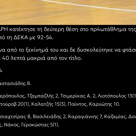
ΡΗ κατέκτησε τη δεύτερη θέση στο πρ4ωτάθλημα τη
πό τη ΔΕΚΑ με 92-54.
α από το ξεκίνημά του και δε δυσκολεύτηκε να φτάσει
 40 λεπτά μακριά από τον τίτλο.
-54
αστασιάδης Β.
ρόπουλος, Τζαμπαζλής 2, Τσιμερίκας Α. 2, Λιοτόπουλος 13(1
τούροβ 20(1), Καλατζής 15(3), Πούντος, Καρυώτης 10.
σιαχτσίρας 8, Βασιλειάδης 2, Καραγιάννης 7, Καζαμίας, Δον
, Νάκος, Γεροκώστας 5(1).