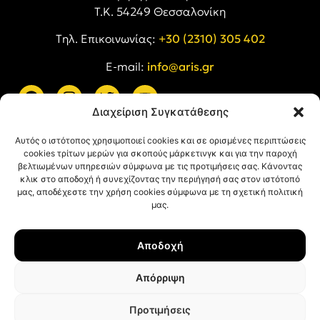
Τ.Κ. 54249 Θεσσαλονίκη
Tηλ. Επικοινωνίας:
+30 (2310) 305 402
E-mail:
info@aris.gr
Διαχείριση Συγκατάθεσης
ARIS LINKS
Αυτός ο ιστότοπος χρησιμοποιεί cookies και σε ορισμένες περιπτώσεις
cookies τρίτων μερών για σκοπούς μάρκετινγκ και για την παροχή
βελτιωμένων υπηρεσιών σύμφωνα με τις προτιμήσεις σας. Κάνοντας
κλικ στο αποδοχή ή συνεχίζοντας την περιήγησή σας στον ιστότοπό
μας, αποδέχεστε την χρήση cookies σύμφωνα με τη σχετική πολιτική
μας.
ΠΛΗΡΟΦΟΡΙΕΣ
Αποδοχή
Όροι Χρήσης
Πολιτική Απορρήτου
Απόρριψη
Πολιτική Cookies
Προτιμήσεις
© ΑΡΗΣ Α.Σ. All rights reserved.