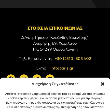
ΣΤΟΙΧΕΙΑ ΕΠΙΚΟΙΝΩΝΙΑΣ
Δ/νση: Γήπεδο “Κλεάνθης Βικελίδης”
Αλκμήνης 69, Χαριλάου
Τ.Κ. 54249 Θεσσαλονίκη
Tηλ. Επικοινωνίας:
+30 (2310) 305 402
E-mail:
info@aris.gr
Διαχείριση Συγκατάθεσης
ARIS LINKS
Αυτός ο ιστότοπος χρησιμοποιεί cookies και σε ορισμένες περιπτώσεις
cookies τρίτων μερών για σκοπούς μάρκετινγκ και για την παροχή
βελτιωμένων υπηρεσιών σύμφωνα με τις προτιμήσεις σας. Κάνοντας
κλικ στο αποδοχή ή συνεχίζοντας την περιήγησή σας στον ιστότοπό