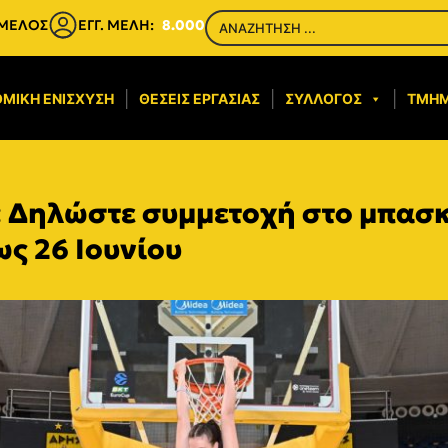
 ΜΕΛΟΣ
ΕΓΓ. ΜΕΛΗ:
8.000
ΜΙΚΉ ΕΝΊΣΧΥΣΗ​
ΘΈΣΕΙΣ ΕΡΓΑΣΊΑΣ
ΣΎΛΛΟΓΟΣ
ΤΜΉ
 Δηλώστε συμμετοχή στο μπασκ
ως 26 Ιουνίου