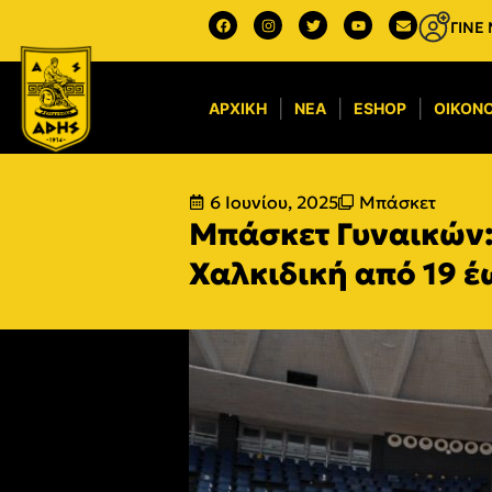
ΓΙΝΕ
ΑΡΧΙΚΉ
ΝΈΑ
ESHOP
ΟΙΚΟΝΟ
6 Ιουνίου, 2025
Μπάσκετ
Μπάσκετ Γυναικών:
Χαλκιδική από 19 έ