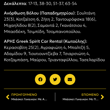
Δεκάλεπτα
: 17-13, 38-30, 51-37, 63-54
Ανόρθωση Βόλου (Παπαδημητρίου)
: Σουλτάνη
23(3), Κοτζαϊτση 6, Ζήτη 2, Ταντουρόφσκα 18(6),
Μιχαηλίδου 8(2), Σαμαντά 2, Γκανάτσιου 4,
Μπασδέκη, Τσιμπίδη, Τσομπανοπούλου.
ΑΡΗΣ Greek Spirit Car Rental (Κωτούλης):
Κερασοβίτη 25(2), Αγραφιώτη 4, Μπαλτζή 5,
Αδαμίδου 9, Τιουτιουντζίεβα 7, Τσιαρσιώτη 4,
Κοτζαμπάση, Μαύρου, Τριανταφύλλου, Τασελαρίδου
ΠΡΟΗΓΟΎΜΕΝΟ
ΕΠΌΜΕΝΟ
Μπάσκετ Γυναικών: Με Ανόρθωση Βόλου την Κυριακή (26/1, 13:00)
Μπάσκετ Γυναικών: Με Πιερικό την Κυριακή στο «Nick Galis Hall» (2/2, 12:00)