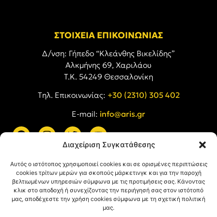
ΣΤΟΙΧΕΙΑ ΕΠΙΚΟΙΝΩΝΙΑΣ
Δ/νση: Γήπεδο “Κλεάνθης Βικελίδης”
Αλκμήνης 69, Χαριλάου
Τ.Κ. 54249 Θεσσαλονίκη
Tηλ. Επικοινωνίας:
+30 (2310) 305 402
E-mail:
info@aris.gr
Διαχείριση Συγκατάθεσης
ARIS LINKS
Αυτός ο ιστότοπος χρησιμοποιεί cookies και σε ορισμένες περιπτώσεις
cookies τρίτων μερών για σκοπούς μάρκετινγκ και για την παροχή
βελτιωμένων υπηρεσιών σύμφωνα με τις προτιμήσεις σας. Κάνοντας
κλικ στο αποδοχή ή συνεχίζοντας την περιήγησή σας στον ιστότοπό
μας, αποδέχεστε την χρήση cookies σύμφωνα με τη σχετική πολιτική
μας.