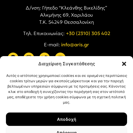
Δ/νση: Γήπεδο “Κλεάνθης Βικελίδης”
Αλκμήνης 69, Χαριλάου
Τ.Κ. 54249 Θεσσαλονίκη
Tηλ. Επικοινωνίας:
+30 (2310) 305 402
E-mail:
info@aris.gr
Διαχείριση Συγκατάθεσης
ARIS LINKS
Αυτός ο ιστότοπος χρησιμοποιεί cookies και σε ορισμένες περιπτώσεις
cookies τρίτων μερών για σκοπούς μάρκετινγκ και για την παροχή
βελτιωμένων υπηρεσιών σύμφωνα με τις προτιμήσεις σας. Κάνοντας
κλικ στο αποδοχή ή συνεχίζοντας την περιήγησή σας στον ιστότοπό
μας, αποδέχεστε την χρήση cookies σύμφωνα με τη σχετική πολιτική
μας.
ΠΛΗΡΟΦΟΡΙΕΣ
Αποδοχή
Όροι Χρήσης
Πολιτική Απορρήτου
Απόρριψη