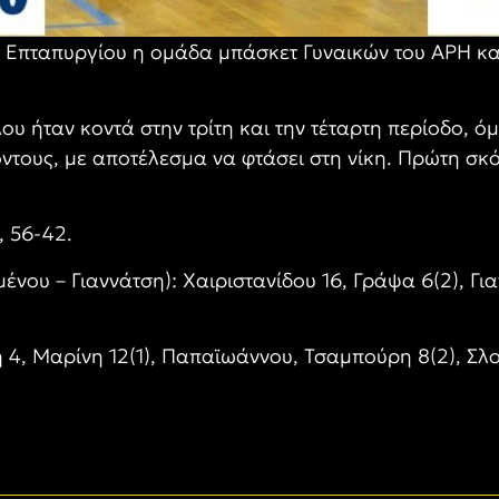
υ Επταπυργίου η ομάδα μπάσκετ Γυναικών του ΑΡΗ κα
ου ήταν κοντά στην τρίτη και την τέταρτη περίοδο, ό
τους, με αποτέλεσμα να φτάσει στη νίκη. Πρώτη σκό
7, 56-42.
ένου – Γιαννάτση): Χαιριστανίδου 16, Γράψα 6(2), Γι
4, Μαρίνη 12(1), Παπαϊωάννου, Τσαμπούρη 8(2), Σλού