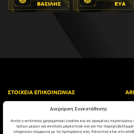
ΣΤΟΙΧΕΙΑ ΕΠΙΚΟΙΝΩΝΙΑΣ
AR
Δ/νση: Γήπεδο “Κλεάνθης Βικελίδης”
Διαχείριση Συγκατάθεσης
Αλκμήνης 69, Χαριλάου
Τ.Κ. 54249 Θεσσαλονίκη
Αυτός ο ιστότοπος χρησιμοποιεί cookies και σε ορισμένες περιπτώσεις 
τρίτων μερών για σκοπούς μάρκετινγκ και για την παροχή βελτιωμ
Tηλ. Επικοινωνίας:
+30 (2310) 305 402
υπηρεσιών σύμφωνα με τις προτιμήσεις σας. Κάνοντας κλικ στο αποδ