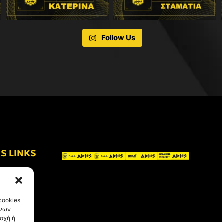
Follow Us
IS LINKS
cookies
ένων
οχή ή