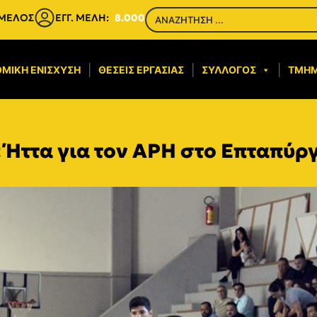
 ΜΕΛΟΣ
ΕΓΓ. ΜΕΛΗ:
8.000
ΜΙΚΉ ΕΝΊΣΧΥΣΗ​
ΘΈΣΕΙΣ ΕΡΓΑΣΊΑΣ
ΣΎΛΛΟΓΟΣ
ΤΜΉ
 Ήττα για τον ΑΡΗ στο Επταπύρ