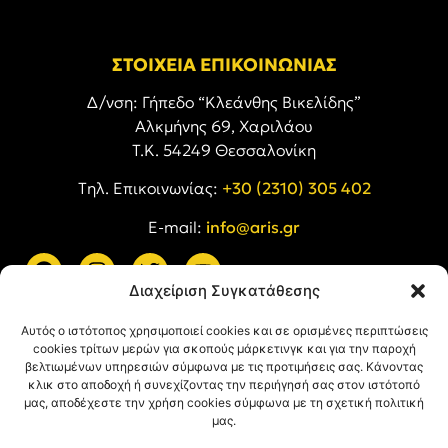
ΣΤΟΙΧΕΙΑ ΕΠΙΚΟΙΝΩΝΙΑΣ
Δ/νση: Γήπεδο “Κλεάνθης Βικελίδης”
Αλκμήνης 69, Χαριλάου
Τ.Κ. 54249 Θεσσαλονίκη
Tηλ. Επικοινωνίας:
+30 (2310) 305 402
E-mail:
info@aris.gr
Διαχείριση Συγκατάθεσης
ARIS LINKS
Αυτός ο ιστότοπος χρησιμοποιεί cookies και σε ορισμένες περιπτώσεις
cookies τρίτων μερών για σκοπούς μάρκετινγκ και για την παροχή
βελτιωμένων υπηρεσιών σύμφωνα με τις προτιμήσεις σας. Κάνοντας
κλικ στο αποδοχή ή συνεχίζοντας την περιήγησή σας στον ιστότοπό
μας, αποδέχεστε την χρήση cookies σύμφωνα με τη σχετική πολιτική
μας.
ΠΛΗΡΟΦΟΡΙΕΣ