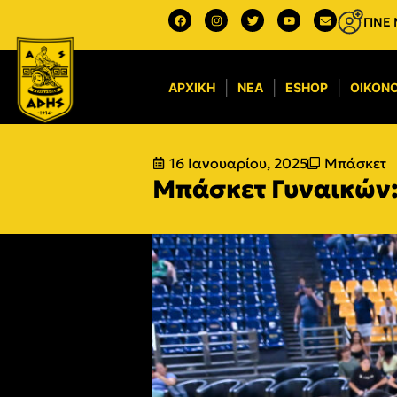
ΓΙΝΕ
ΑΡΧΙΚΉ
ΝΈΑ
ESHOP
ΟΙΚΟΝΟ
16 Ιανουαρίου, 2025
Μπάσκετ
Μπάσκετ Γυναικών: 