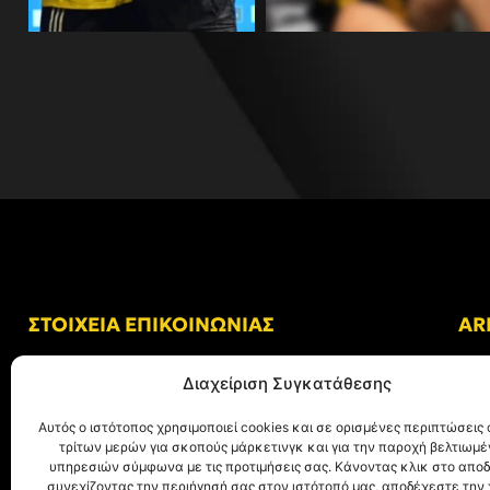
ΣΤΟΙΧΕΙΑ ΕΠΙΚΟΙΝΩΝΙΑΣ
AR
Δ/νση: Γήπεδο “Κλεάνθης Βικελίδης”
Διαχείριση Συγκατάθεσης
Αλκμήνης 69, Χαριλάου
Τ.Κ. 54249 Θεσσαλονίκη
Αυτός ο ιστότοπος χρησιμοποιεί cookies και σε ορισμένες περιπτώσεις 
τρίτων μερών για σκοπούς μάρκετινγκ και για την παροχή βελτιωμ
Tηλ. Επικοινωνίας:
+30 (2310) 305 402
υπηρεσιών σύμφωνα με τις προτιμήσεις σας. Κάνοντας κλικ στο αποδ
συνεχίζοντας την περιήγησή σας στον ιστότοπό μας, αποδέχεστε την