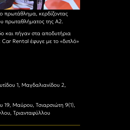
το πρωτάθλημα, κερδίζοντας
του πρωταθλήματος της A2.
δο και πήγαν στα αποδυτήρια
 Car Rental έφυγε με το «διπλό»
υτίδου 1, Μαγδαλιανίδου 2,
υ 19, Μαύρου, Τσιαρσιώτη 9(1),
γλου, Τριανταφύλλου