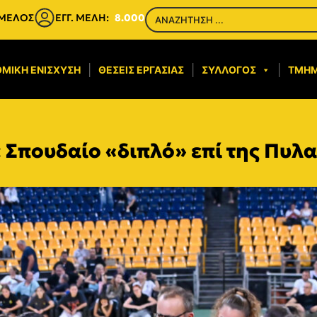
 ΜΕΛΟΣ
ΕΓΓ. ΜΕΛΗ:
8.000
ΜΙΚΉ ΕΝΊΣΧΥΣΗ​
ΘΈΣΕΙΣ ΕΡΓΑΣΊΑΣ
ΣΎΛΛΟΓΟΣ
ΤΜΉ
Σπουδαίο «διπλό» επί της Πυλα