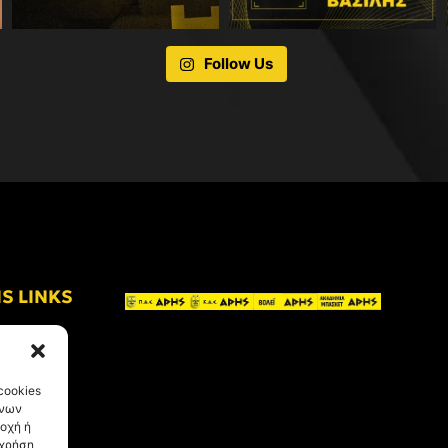
Follow Us
IS LINKS
cookies
ένων
οχή ή
 χρήση