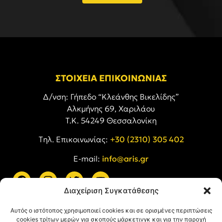
ΣΤΟΙΧΕΙΑ ΕΠΙΚΟΙΝΩΝΙΑΣ
Δ/νση: Γήπεδο “Κλεάνθης Βικελίδης”
Αλκμήνης 69, Χαριλάου
Τ.Κ. 54249 Θεσσαλονίκη
Tηλ. Επικοινωνίας:
+30 (2310) 305 402
E-mail:
info@aris.gr
Διαχείριση Συγκατάθεσης
ARIS LINKS
Αυτός ο ιστότοπος χρησιμοποιεί cookies και σε ορισμένες περιπτώσεις
cookies τρίτων μερών για σκοπούς μάρκετινγκ και για την παροχή