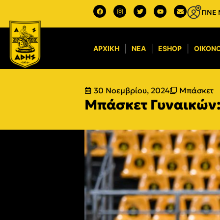
ΓΙΝΕ
ΑΡΧΙΚΉ
ΝΈΑ
ESHOP
ΟΙΚΟΝΟ
30 Νοεμβρίου, 2024
Μπάσκετ
Μπάσκετ Γυναικών: 