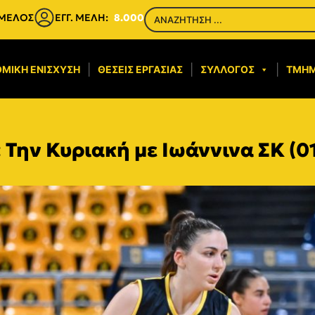
 ΜΕΛΟΣ
ΕΓΓ. ΜΕΛΗ:
8.000
ΜΙΚΉ ΕΝΊΣΧΥΣΗ​
ΘΈΣΕΙΣ ΕΡΓΑΣΊΑΣ
ΣΎΛΛΟΓΟΣ
ΤΜΉ
Την Κυριακή με Ιωάννινα ΣΚ (01.