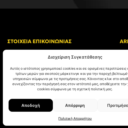
ΣΤΟΙΧΕΙΑ ΕΠΙΚΟΙΝΩΝΙΑΣ
AR
Δ/νση: Γήπεδο “Κλεάνθης Βικελίδης”
Διαχείριση Συγκατάθεσης
Αλκμήνης 69, Χαριλάου
Τ.Κ. 54249 Θεσσαλονίκη
Αυτός ο ιστότοπος χρησιμοποιεί cookies και σε ορισμένες περιπτώσεις 
τρίτων μερών για σκοπούς μάρκετινγκ και για την παροχή βελτιωμ
Tηλ. Επικοινωνίας:
+30 (2310) 305 402
υπηρεσιών σύμφωνα με τις προτιμήσεις σας. Κάνοντας κλικ στο αποδ
συνεχίζοντας την περιήγησή σας στον ιστότοπό μας, αποδέχεστε την
E-mail:
info@aris.gr
cookies σύμφωνα με τη σχετική πολιτική μας.
Αποδοχή
Απόρριψη
Προτιμήσε
© ΑΡΗΣ Α.Σ. All rights reserved.
Web design & development with ❤︎ by
Cr
Πολιτική Απορρήτου