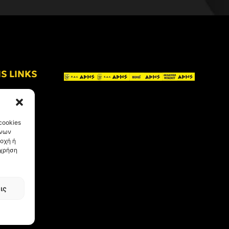
IS LINKS
cookies
ένων
οχή ή
 χρήση
ις
eative Kind
.